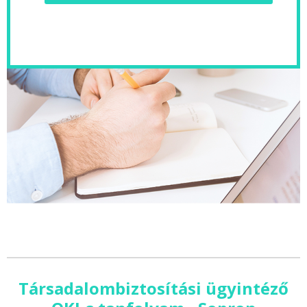
Társadalombiztosítási ügyintéző