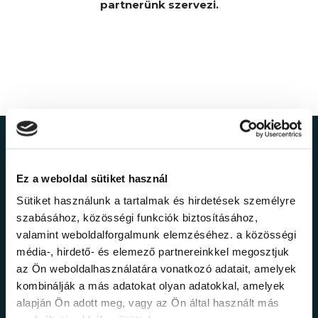
partnerünk szervezi.
Ne maradj le a
Ez a weboldal sütiket használ
legfrissebb
Sütiket használunk a tartalmak és hirdetések személyre
információkról!
szabásához, közösségi funkciók biztosításához,
valamint weboldalforgalmunk elemzéséhez. a közösségi
média-, hirdető- és elemező partnereinkkel megosztjuk
Értesülj elsőként legújabb tanfolyamainkról,
az Ön weboldalhasználatára vonatkozó adatait, amelyek
legfrissebb híreinkről és időszakos
kombinálják a más adatokat olyan adatokkal, amelyek
promócióinkról.
alapján Ön adott meg, vagy az Ön által használt más