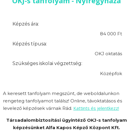
OKJ-s tanfolyam - Nyíregyháza
Képzés ára:
84 000 Ft
Képzés típusa:
OKJ oktatás
Szükséges iskolai végzettség:
Középfok
A keresett tanfolyam megszűnt, de weboldalunkon
rengeteg tanfolyamot találsz! Online, távoktatásos és
Kattints és jelentkezz!
levelező képzések várnak Rád.
Társadalombiztosítási ügyintéző OKJ-s tanfolyam
képzésünket Alfa Kapos Képző Központ Kft.