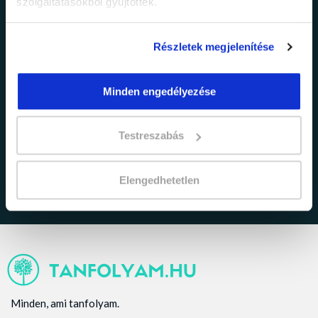
szolgáltatásokból gyűjtöttek.
Részletek megjelenítése
Minden engedélyezése
adatkezelési tájékoztatóban
Elfogadom az
foglaltakat.
Testreszabás
Elengedhetetlen
Minden, ami tanfolyam.