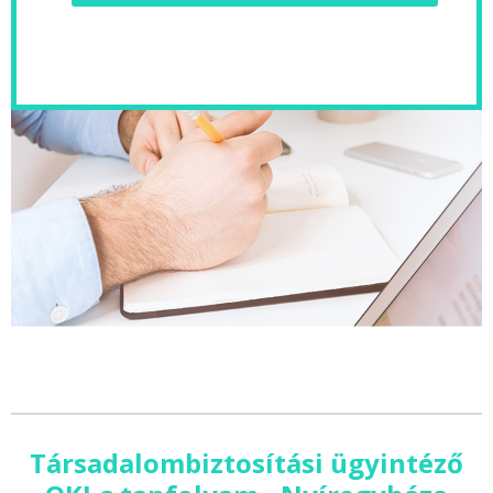
Társadalombiztosítási ügyintéző