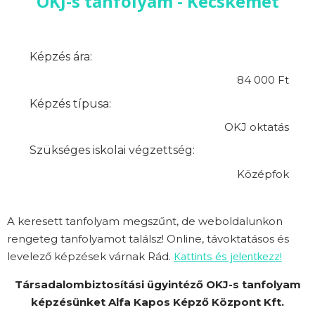
OKJ-s tanfolyam - Kecskemét
Képzés ára:
84 000 Ft
Képzés típusa:
OKJ oktatás
Szükséges iskolai végzettség:
Középfok
A keresett tanfolyam megszűnt, de weboldalunkon
rengeteg tanfolyamot találsz! Online, távoktatásos és
Kattints és jelentkezz!
levelező képzések várnak Rád.
Társadalombiztosítási ügyintéző OKJ-s tanfolyam
képzésünket Alfa Kapos Képző Központ Kft.