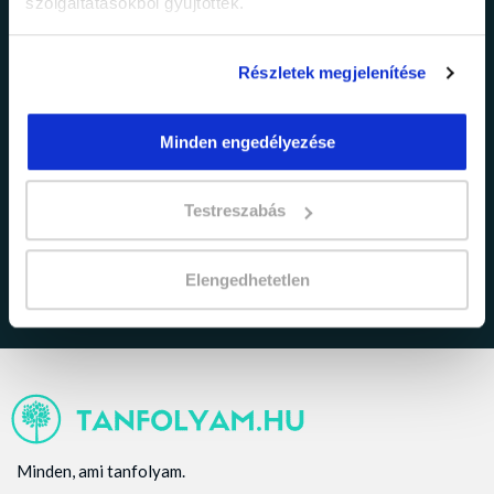
szolgáltatásokból gyűjtöttek.
Részletek megjelenítése
Minden engedélyezése
adatkezelési tájékoztatóban
Elfogadom az
foglaltakat.
Testreszabás
Elengedhetetlen
Minden, ami tanfolyam.