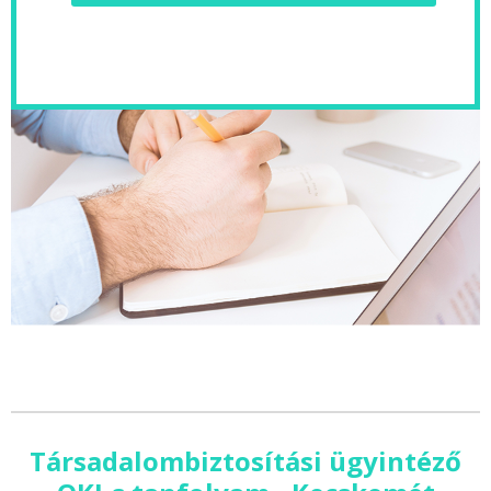
Társadalombiztosítási ügyintéző