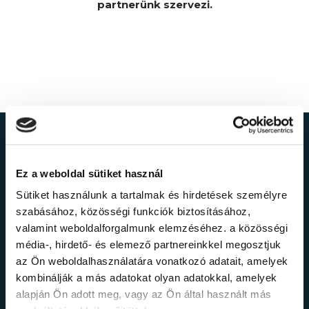
partnerünk szervezi.
Ne maradj le a
Ez a weboldal sütiket használ
legfrissebb
Sütiket használunk a tartalmak és hirdetések személyre
információkról!
szabásához, közösségi funkciók biztosításához,
valamint weboldalforgalmunk elemzéséhez. a közösségi
média-, hirdető- és elemező partnereinkkel megosztjuk
Értesülj elsőként legújabb tanfolyamainkról,
az Ön weboldalhasználatára vonatkozó adatait, amelyek
legfrissebb híreinkről és időszakos
kombinálják a más adatokat olyan adatokkal, amelyek
promócióinkról.
alapján Ön adott meg, vagy az Ön által használt más