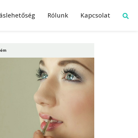
láslehetőség
Rólunk
Kapcsolat
rém