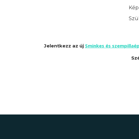
Képz
Szük
Sminkes és szempillaé
Jelentkezz az új
Sz