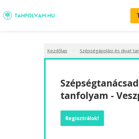
>
Kezdőlap
Szépségápolási és divat ta
Szépségtanácsad
tanfolyam - Ves
Regisztrálok!