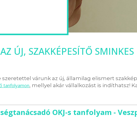
AZ ÚJ, SZAKKÉPESÍTŐ SMINKES
szeretettel várunk az új, államilag elismert szakké
tő tanfolyamon
, mellyel akár vállalkozást is indíthatsz! K
ségtanácsadó OKJ-s tanfolyam - Ves