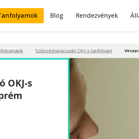
Tanfolyamok
Blog
Rendezvények
Ál
>
>
nfolyamaink
Szépségtanácsadó OKJ-s tanfolyam
Veszp
ó OKJ-s
zprém