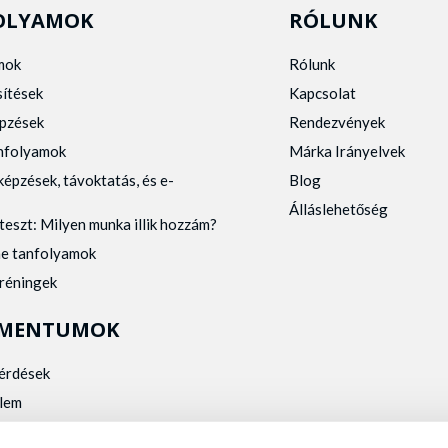
OLYAMOK
RÓLUNK
mok
Rólunk
sítések
Kapcsolat
pzések
Rendezvények
anfolyamok
Márka Irányelvek
képzések, távoktatás, és e-
Blog
Álláslehetőség
teszt: Milyen munka illik hozzám?
ne tanfolyamok
tréningek
MENTUMOK
kérdések
lem
zelés