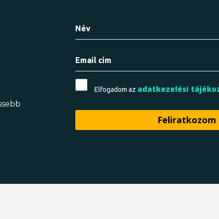
adatkezelési tájéko
Elfogadom az
issebb