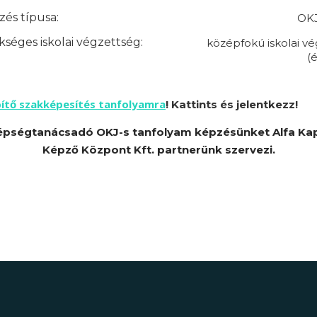
és típusa:
OKJ
séges iskolai végzettség:
középfokú iskolai v
(é
pítő szakképesítés tanfolyamra
! Kattints és jelentkezz!
épségtanácsadó OKJ-s tanfolyam képzésünket Alfa Ka
Képző Központ Kft. partnerünk szervezi.