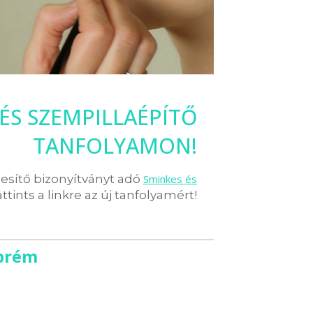
 ÉS SZEMPILLAÉPÍTŐ
TANFOLYAMON!
pesítő bizonyítványt adó
Sminkes és
attints a linkre az új tanfolyamért!
zprém