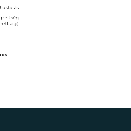
 oktatás
égzettség
rettségi)
pos