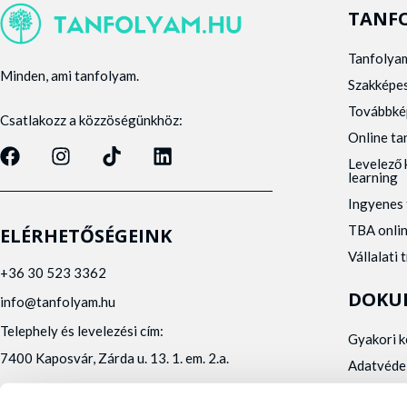
TANF
Tanfolya
Minden, ami tanfolyam.
Szakképe
Továbbké
Csatlakozz a közzöségünkhöz:
Online t
Levelező 
learning
Ingyenes 
TBA onli
ELÉRHETŐSÉGEINK
Vállalati 
+36 30 523 3362
DOKU
info@tanfolyam.hu
Telephely és levelezési cím:
Gyakori 
7400 Kaposvár, Zárda u. 13. 1. em. 2.a.
Adatvéde
Panaszke