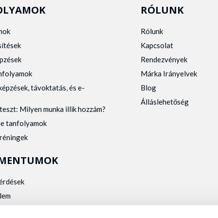
OLYAMOK
RÓLUNK
mok
Rólunk
sítések
Kapcsolat
pzések
Rendezvények
anfolyamok
Márka Irányelvek
képzések, távoktatás, és e-
Blog
Álláslehetőség
teszt: Milyen munka illik hozzám?
ne tanfolyamok
tréningek
MENTUMOK
kérdések
lem
zelés