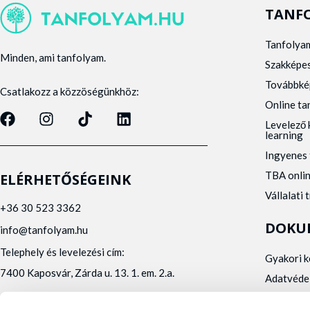
TANF
Tanfolya
Minden, ami tanfolyam.
Szakképe
Továbbké
Csatlakozz a közzöségünkhöz:
Online t
Levelező 
learning
Ingyenes 
TBA onli
ELÉRHETŐSÉGEINK
Vállalati 
+36 30 523 3362
DOKU
info@tanfolyam.hu
Telephely és levelezési cím:
Gyakori 
7400 Kaposvár, Zárda u. 13. 1. em. 2.a.
Adatvéde
Panaszke