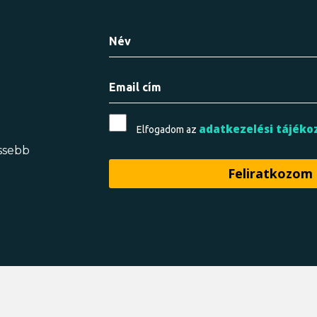
adatkezelési tájéko
Elfogadom az
issebb