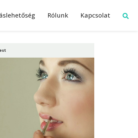
láslehetőség
Rólunk
Kapcsolat
est