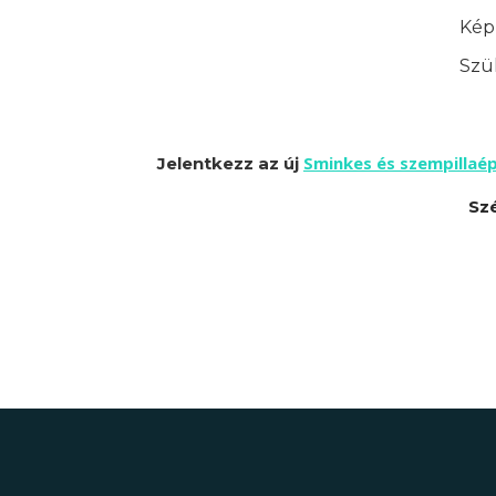
Képz
Szük
Sminkes és szempillaé
Jelentkezz az új
Sz