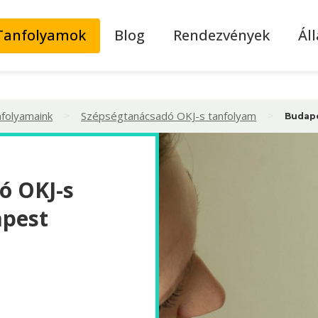
Tanfolyamok
Blog
Rendezvények
Ál
>
>
nfolyamaink
Szépségtanácsadó OKJ-s tanfolyam
Budap
ó OKJ-s
apest