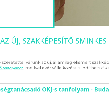
AZ ÚJ, SZAKKÉPESÍTŐ SMINKES
szeretettel várunk az új, államilag elismert szakké
tő tanfolyamon
, mellyel akár vállalkozást is indíthatsz! K
ségtanácsadó OKJ-s tanfolyam - Bud