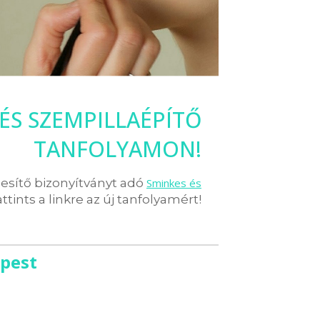
 ÉS SZEMPILLAÉPÍTŐ
TANFOLYAMON!
pesítő bizonyítványt adó
Sminkes és
attints a linkre az új tanfolyamért!
apest