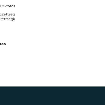
 oktatás
égzettség
rettségi)
pos