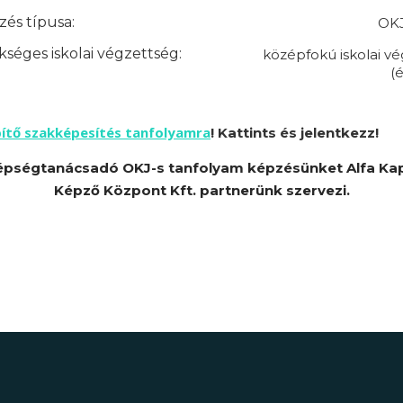
és típusa:
OKJ
séges iskolai végzettség:
középfokú iskolai v
(é
pítő szakképesítés tanfolyamra
! Kattints és jelentkezz!
épségtanácsadó OKJ-s tanfolyam képzésünket Alfa Ka
Képző Központ Kft. partnerünk szervezi.