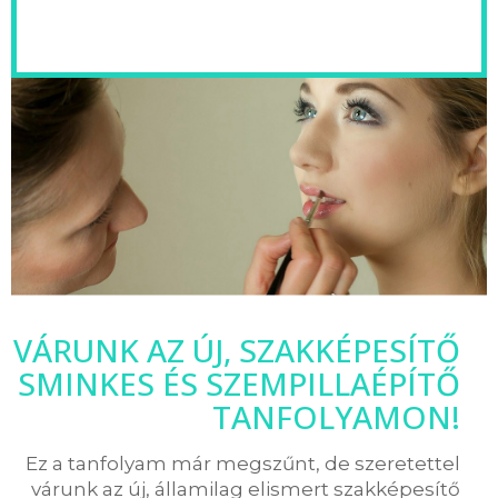
VÁRUNK AZ ÚJ, SZAKKÉPESÍTŐ
SMINKES ÉS SZEMPILLAÉPÍTŐ
TANFOLYAMON!
Ez a tanfolyam már megszűnt, de szeretettel
várunk az új, államilag elismert szakképesítő