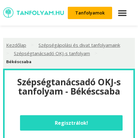
Tanfolyamok
>
Kezdőlap
Szépségápolási és divat tanfolyamaink
>
>
Szépségtanácsadó OKJ-s tanfolyam
Békéscsaba
Szépségtanácsadó OKJ-s
tanfolyam - Békéscsaba
Regisztrálok!