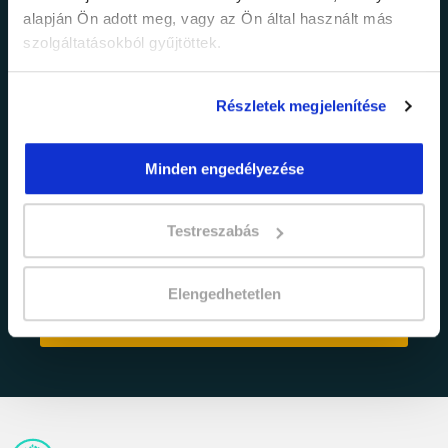
Értesülj elsőként legújabb tanfolyamainkról,
alapján Ön adott meg, vagy az Ön által használt más
legfrissebb híreinkről és időszakos
szolgáltatásokból gyűjtöttek.
promócióinkról.
Részletek megjelenítése
Minden engedélyezése
Testreszabás
adatkezelési tájékoztatóban
Elfogadom az
foglaltakat.
Elengedhetetlen