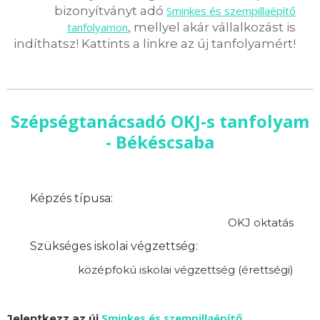
bizonyítványt adó
Sminkes és szempillaépítő
tanfolyamon
, mellyel akár vállalkozást is
indíthatsz! Kattints a linkre az új tanfolyamért!
Szépségtanácsadó OKJ-s tanfolyam
- Békéscsaba
Képzés típusa:
OKJ oktatás
Szükséges iskolai végzettség:
középfokú iskolai végzettség (érettségi)
Sminkes és szempillaépítő
Jelentkezz az új