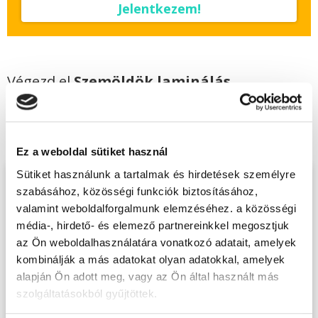
Jelentkezem!
Végezd el
Szemöldök laminálás
tanfolyam + szempilla lifting és
szemöldök henna - Kaposvár
tanfolyamunkat és váltsd valóra az álmaidat!
Ez a weboldal sütiket használ
Sütiket használunk a tartalmak és hirdetések személyre
Töltsd ki adatlapunkat,
szabásához, közösségi funkciók biztosításához,
hogy eljuttathassuk Hozzád
valamint weboldalforgalmunk elemzéséhez. a közösségi
média-, hirdető- és elemező partnereinkkel megosztjuk
INGYENES és MINDEN
az Ön weboldalhasználatára vonatkozó adatait, amelyek
KÖTELEZETTSÉGTŐL
kombinálják a más adatokat olyan adatokkal, amelyek
MENTES tájékoztató
alapján Ön adott meg, vagy az Ön által használt más
anyagunkat!
szolgáltatásokból gyűjtöttek.