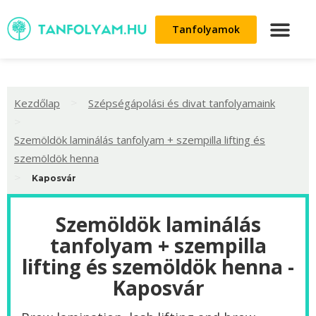
Tanfolyamok
>
Kezdőlap
Szépségápolási és divat tanfolyamaink
>
Szemöldök laminálás tanfolyam + szempilla lifting és
szemöldök henna
>
Kaposvár
Szemöldök laminálás
tanfolyam + szempilla
lifting és szemöldök henna -
Kaposvár