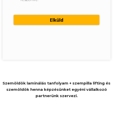
Szemöldök laminálás tanfolyam + szempilla lifting és
szemöldök henna képzésünket egyéni vállalkozó
partnerünk szervezi.