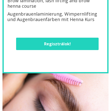
Brow lamination, lash lifting and brow
henna course
Augenbrauenlaminierung, Wimpernlifting
und Augenbrauenfärben mit Henna Kurs
Regisztrálok!