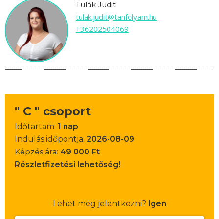
Tulák Judit
tulak.judit@tanfolyam.hu
+36202504069
" C " csoport
Időtartam:
1 nap
Indulás időpontja:
2026-08-09
Képzés ára:
49 000 Ft
Részletfizetési lehetőség!
Lehet még jelentkezni?
Igen