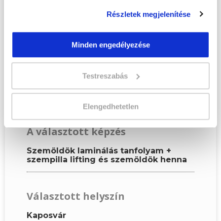
Kérjük, hogy a személyi
Részletek megjelenítése
igazolványban szereplő
adatok alapján töltsd ki az
űrlapot!
Minden engedélyezése
Testreszabás
KÉPZÉSI ADATOK
Elengedhetetlen
A választott képzés
Szemöldök laminálás tanfolyam +
szempilla lifting és szemöldök henna
Választott helyszín
Kaposvár