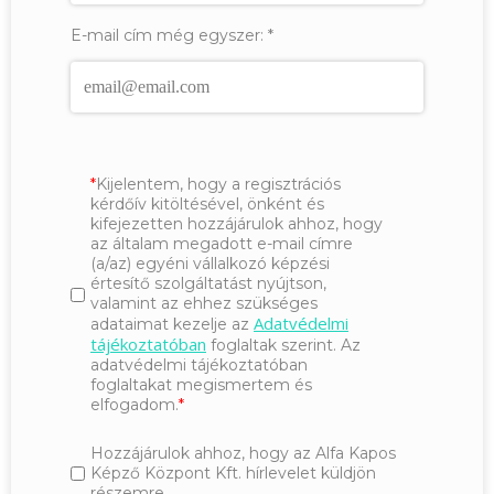
E-mail cím még egyszer:
*
Kijelentem, hogy a regisztrációs
kérdőív kitöltésével, önként és
kifejezetten hozzájárulok ahhoz, hogy
az általam megadott e-mail címre
(a/az) egyéni vállalkozó képzési
értesítő szolgáltatást nyújtson,
valamint az ehhez szükséges
Adatvédelmi
adataimat kezelje az
tájékoztatóban
foglaltak szerint. Az
adatvédelmi tájékoztatóban
foglaltakat megismertem és
elfogadom.
Hozzájárulok ahhoz, hogy az Alfa Kapos
Képző Központ Kft. hírlevelet küldjön
részemre.