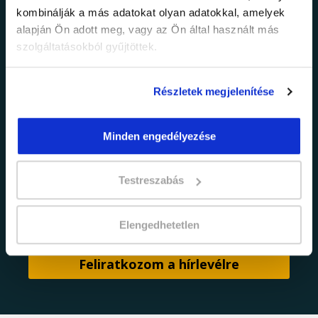
információkról!
kombinálják a más adatokat olyan adatokkal, amelyek
alapján Ön adott meg, vagy az Ön által használt más
Értesülj elsőként legújabb tanfolyamainkról,
szolgáltatásokból gyűjtöttek.
legfrissebb híreinkről és időszakos
promócióinkról.
Részletek megjelenítése
Minden engedélyezése
Testreszabás
adatkezelési tájékoztatóban
Elfogadom az
foglaltakat.
Elengedhetetlen