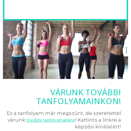
VÁRUNK TOVÁBBI
TANFOLYAMAINKON!
Ez a tanfolyam már megszűnt, de szeretettel
várunk
további tanfolyamainkon
! Kattints a linkre a
képzési kínálatért!