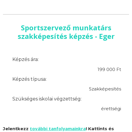
Sportszervező munkatárs
szakképesítés képzés - Eger
Képzés ára:
199 000 Ft
Képzés típusa:
Szakképesítés
Szükséges iskolai végzettség:
érettségi
további tanfolyamainkra
Jelentkezz
! Kattints és