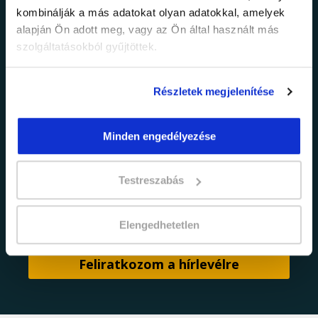
információkról!
kombinálják a más adatokat olyan adatokkal, amelyek
alapján Ön adott meg, vagy az Ön által használt más
Értesülj elsőként legújabb tanfolyamainkról,
szolgáltatásokból gyűjtöttek.
legfrissebb híreinkről és időszakos
promócióinkról.
Részletek megjelenítése
Minden engedélyezése
Testreszabás
adatkezelési tájékoztatóban
Elfogadom az
foglaltakat.
Elengedhetetlen