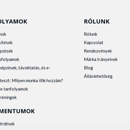
OLYAMOK
RÓLUNK
mok
Rólunk
sítések
Kapcsolat
pzések
Rendezvények
anfolyamok
Márka Irányelvek
képzések, távoktatás, és e-
Blog
Álláslehetőség
teszt: Milyen munka illik hozzám?
ne tanfolyamok
tréningek
MENTUMOK
kérdések