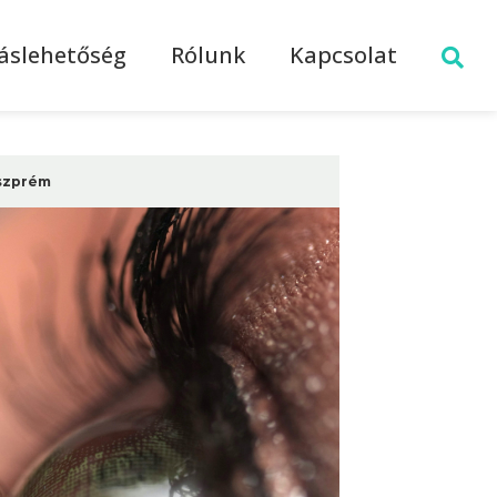
láslehetőség
Rólunk
Kapcsolat
szprém