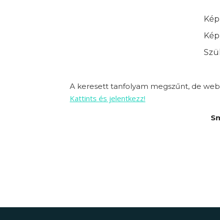
Képz
Képz
Szük
A keresett tanfolyam megszűnt, de webo
Kattints és jelentkezz!
Sm