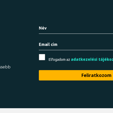
adatkezelési tájéko
Elfogadom az
issebb