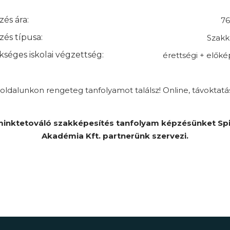
és ára:
76
és típusa:
Szakk
séges iskolai végzettség:
érettségi + elők
ldalunkon rengeteg tanfolyamot találsz! Online, távoktatá
inktetováló szakképesítés tanfolyam képzésünket Spi
Akadémia Kft. partnerünk szervezi.