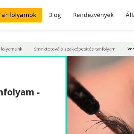
Tanfolyamok
Blog
Rendezvények
Ál
>
>
nfolyamaink
Sminktetováló szakképesítés tanfolyam
Ve
nfolyam -