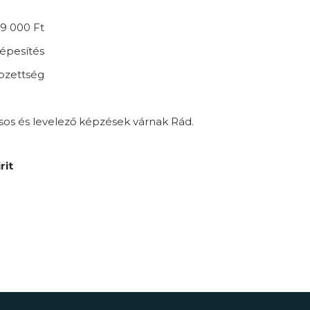
9 000 Ft
épesítés
épzettség
sos és levelező képzések várnak Rád.
rit