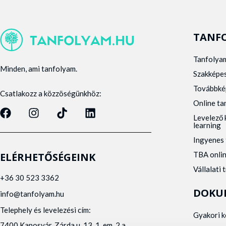
TANF
Tanfolya
Minden, ami tanfolyam.
Szakképe
Továbbké
Csatlakozz a közzöségünkhöz:
Online t
Levelező 
learning
Ingyenes 
TBA onli
ELÉRHETŐSÉGEINK
Vállalati 
+36 30 523 3362
DOKU
info@tanfolyam.hu
Telephely és levelezési cím:
Gyakori 
7400 Kaposvár, Zárda u. 13. 1. em. 2.a.