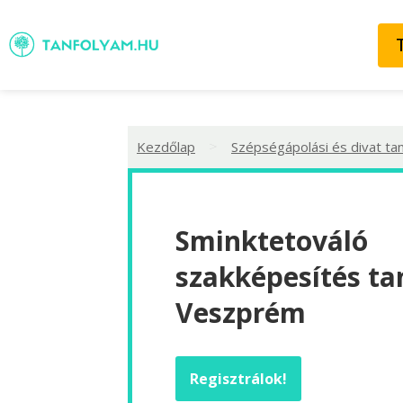
>
Kezdőlap
Szépségápolási és divat ta
Sminktetováló
szakképesítés ta
Veszprém
Regisztrálok!