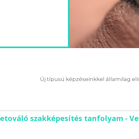
Új típusú képzéseinkkel államilag el
etováló szakképesítés tanfolyam - V