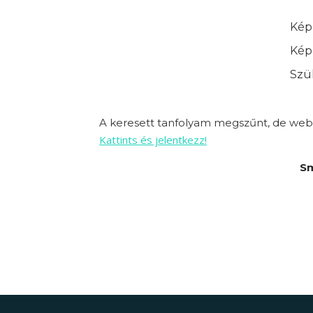
Képz
Képz
Szük
A keresett tanfolyam megszűnt, de webo
Kattints és jelentkezz!
Sm