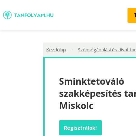
>
Kezdőlap
Szépségápolási és divat ta
Sminktetováló
szakképesítés ta
Miskolc
Regisztrálok!