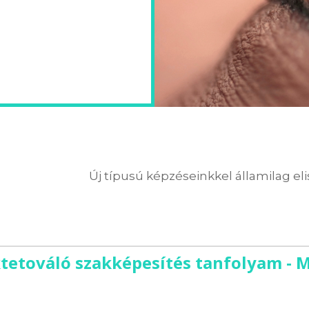
Új típusú képzéseinkkel államilag el
tetováló szakképesítés tanfolyam - M