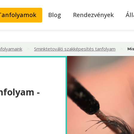
Tanfolyamok
Blog
Rendezvények
Ál
>
>
nfolyamaink
Sminktetováló szakképesítés tanfolyam
Mi
nfolyam -