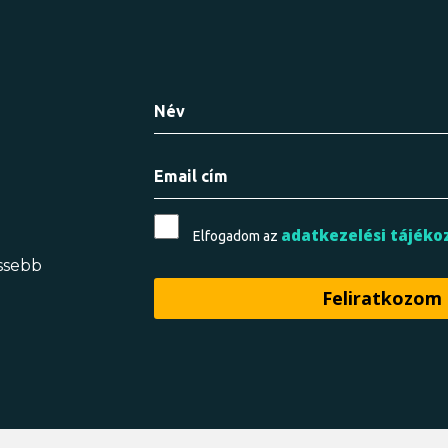
adatkezelési tájéko
Elfogadom az
issebb