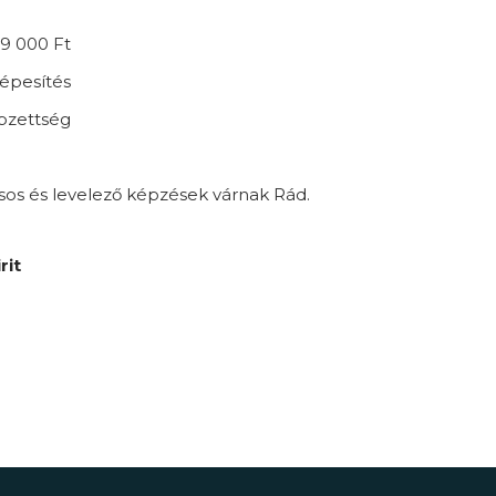
9 000 Ft
épesítés
épzettség
sos és levelező képzések várnak Rád.
rit