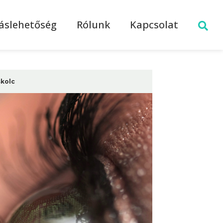
láslehetőség
Rólunk
Kapcsolat
skolc