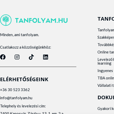
TANF
Tanfolya
Minden, ami tanfolyam.
Szakképe
Továbbké
Csatlakozz a közzöségünkhöz:
Online t
Levelező 
learning
Ingyenes 
TBA onli
ELÉRHETŐSÉGEINK
Vállalati 
+36 30 523 3362
DOKU
info@tanfolyam.hu
Telephely és levelezési cím:
Gyakori 
7400 Kaposvár, Zárda u. 13. 1. em. 2.a.