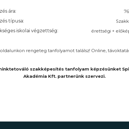
és ára:
76
és típusa:
Szakk
séges iskolai végzettség:
érettségi + elők
ldalunkon rengeteg tanfolyamot találsz! Online, távoktatá
inktetováló szakképesítés tanfolyam képzésünket Spi
Akadémia Kft. partnerünk szervezi.