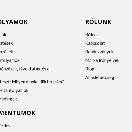
OLYAMOK
RÓLUNK
mok
Rólunk
sítések
Kapcsolat
pzések
Rendezvények
anfolyamok
Márka Irányelvek
képzések, távoktatás, és e-
Blog
Álláslehetőség
teszt: Milyen munka illik hozzám?
ne tanfolyamok
tréningek
MENTUMOK
kérdések