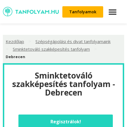
Tanfolyamok
>
Kezdőlap
Szépségápolási és divat tanfolyamaink
>
>
Sminktetováló szakképesítés tanfolyam
Debrecen
Sminktetováló
szakképesítés tanfolyam -
Debrecen
Regisztrálok!