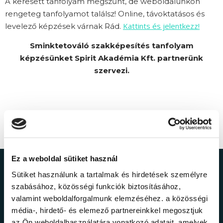
A keresett tanfolyam megszűnt, de weboldalunkon
rengeteg tanfolyamot találsz! Online, távoktatásos és
Kattints és jelentkezz!
levelező képzések várnak Rád.
Sminktetováló szakképesítés tanfolyam
képzésünket Spirit Akadémia Kft. partnerünk
szervezi.
Ez a weboldal sütiket használ
Ne maradj le a
Sütiket használunk a tartalmak és hirdetések személyre
szabásához, közösségi funkciók biztosításához,
legfrissebb
valamint weboldalforgalmunk elemzéséhez. a közösségi
média-, hirdető- és elemező partnereinkkel megosztjuk
az Ön weboldalhasználatára vonatkozó adatait, amelyek