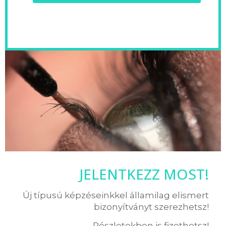
JELENTKEZZ MOST!
Új típusú képzéseinkkel államilag elismert
bizonyítványt szerezhetsz!
Részletekben is fizethetsz!