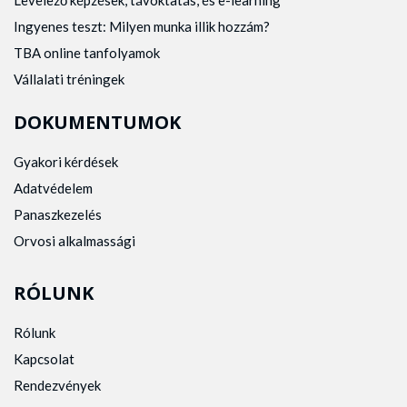
Levelező képzések, távoktatás, és e-learning
Ingyenes teszt: Milyen munka illik hozzám?
TBA online tanfolyamok
Vállalati tréningek
DOKUMENTUMOK
Gyakori kérdések
Adatvédelem
Panaszkezelés
Orvosi alkalmassági
RÓLUNK
Rólunk
Kapcsolat
Rendezvények