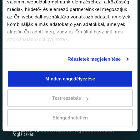
Ne maradj le a
valamint weboldalforgalmunk elemzéséhez. a közösségi
média-, hirdető- és elemező partnereinkkel megosztjuk
legfrissebb
az Ön weboldalhasználatára vonatkozó adatait, amelyek
kombinálják a más adatokat olyan adatokkal, amelyek
információkról!
alapján Ön adott meg, vagy az Ön által használt más
szolgáltatásokból gyűjtöttek.
Értesülj elsőként legújabb tanfolyamainkról,
Részletek megjelenítése
legfrissebb híreinkről és időszakos
promócióinkról.
Minden engedélyezése
Testreszabás
Elengedhetetlen
adatkezelési tájékoztatóban
Elfogadom az
foglaltakat.