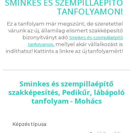
SMINKES ÉS SZEMPILLAÉPÍTŐ
TANFOLYAMON!
Ez a tanfolyam már megszűnt, de szeretettel
várunk az új, államilag elismert szakképesítő
bizonyítványt adó
Sminkes és szempillaépítő
tanfolyamon
, mellyel akár vállalkozást is
indíthatsz! Kattints a linkre az új tanfolyamért!
Sminkes és szempillaépítő
szakképesítés, Pedikűr, lábápoló
tanfolyam - Mohács
Képzés típusa: