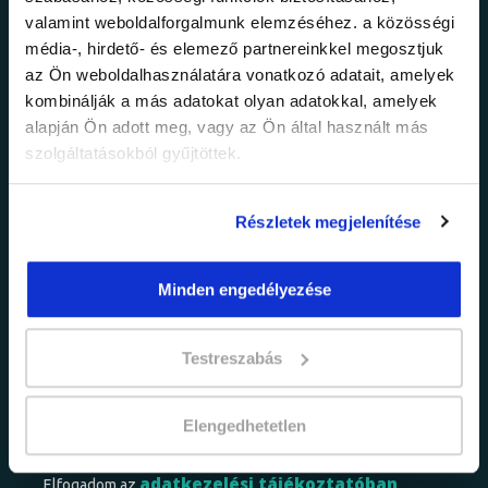
valamint weboldalforgalmunk elemzéséhez. a közösségi
Ne maradj le a
média-, hirdető- és elemező partnereinkkel megosztjuk
az Ön weboldalhasználatára vonatkozó adatait, amelyek
legfrissebb
kombinálják a más adatokat olyan adatokkal, amelyek
alapján Ön adott meg, vagy az Ön által használt más
információkról!
szolgáltatásokból gyűjtöttek.
Értesülj elsőként legújabb tanfolyamainkról,
Részletek megjelenítése
legfrissebb híreinkről és időszakos
promócióinkról.
Minden engedélyezése
Testreszabás
Elengedhetetlen
adatkezelési tájékoztatóban
Elfogadom az