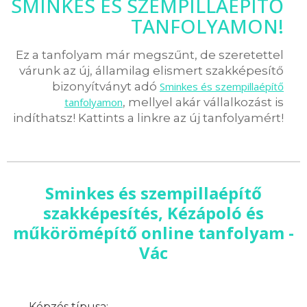
SMINKES ÉS SZEMPILLAÉPÍTŐ
TANFOLYAMON!
Ez a tanfolyam már megszűnt, de szeretettel
várunk az új, államilag elismert szakképesítő
bizonyítványt adó
Sminkes és szempillaépítő
tanfolyamon
, mellyel akár vállalkozást is
indíthatsz! Kattints a linkre az új tanfolyamért!
Sminkes és szempillaépítő
szakképesítés, Kézápoló és
műkörömépítő online tanfolyam -
Vác
Képzés típusa: