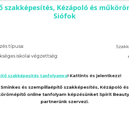
ő szakképesítés, Kézápoló és műkörö
Siófok
és típusa:
Szakk
séges iskolai végzettség:
pítő szakképesítés tanfolyamra
! Kattints és jelentkezz!
Sminkes és szempillaépítő szakképesítés, Kézápoló és
örömépítő online tanfolyam képzésünket Spirit Beauty 
partnerünk szervezi.