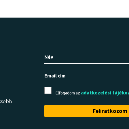
adatkezelési tájéko
Elfogadom az
issebb