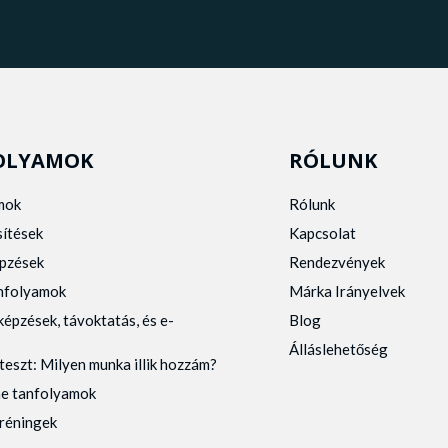
OLYAMOK
RÓLUNK
mok
Rólunk
sítések
Kapcsolat
pzések
Rendezvények
anfolyamok
Márka Irányelvek
képzések, távoktatás, és e-
Blog
Álláslehetőség
teszt: Milyen munka illik hozzám?
ne tanfolyamok
tréningek