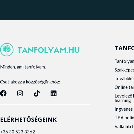
TANF
Tanfolya
Minden, ami tanfolyam.
Szakképe
Továbbké
Csatlakozz a közzöségünkhöz:
Online t
Levelező 
learning
Ingyenes 
TBA onli
ELÉRHETŐSÉGEINK
Vállalati 
+36 30 523 3362