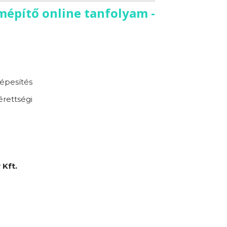
mépítő online tanfolyam -
épesítés
érettségi
Kft.