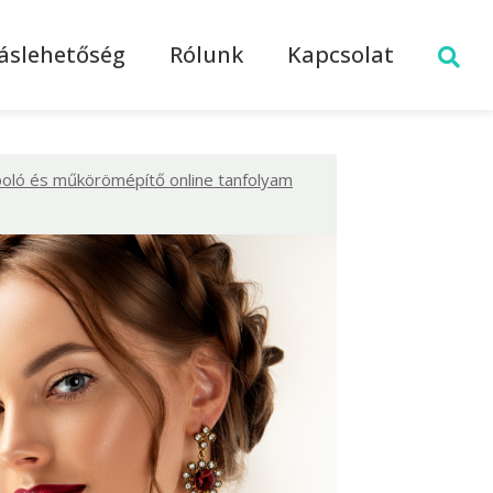
láslehetőség
Rólunk
Kapcsolat
poló és műkörömépítő online tanfolyam