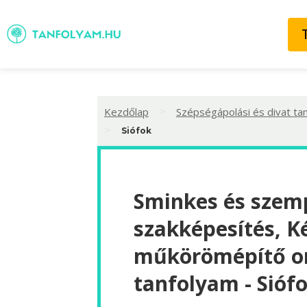
>
Kezdőlap
Szépségápolási és divat ta
>
Siófok
Sminkes és szemp
szakképesítés, K
műkörömépítő o
tanfolyam - Sióf