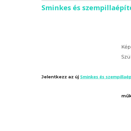
Sminkes és szempillaépít
Képz
Szük
Sminkes és szempillaé
Jelentkezz az új
műk