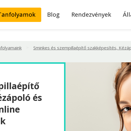
Tanfolyamok
Blog
Rendezvények
Ál
>
nfolyamaink
Sminkes és szempillaépítő szakképesítés, Kézá
illaépítő
ézápoló és
nline
ok