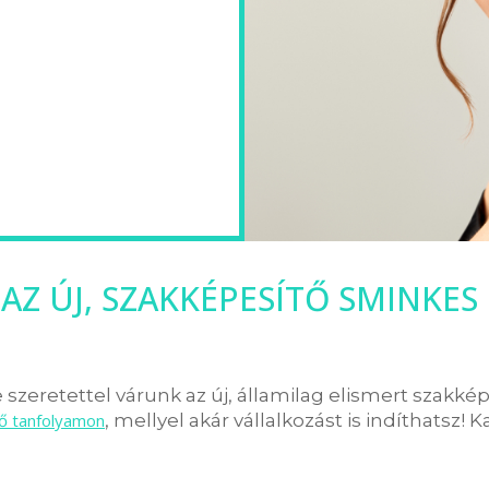
AZ ÚJ, SZAKKÉPESÍTŐ SMINKES
szeretettel várunk az új, államilag elismert szakké
tő tanfolyamon
, mellyel akár vállalkozást is indíthatsz! K