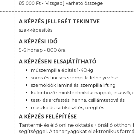
85 000 Ft -
Vizsgadíj várható összege
A KÉPZÉS JELLEGÉT TEKINTVE
szakképesítés
A KÉPZÉSI IDŐ
5-6 hónap - 800 óra.
A KÉPZÉSEN ELSAJÁTÍTHATÓ
műszempilla építés 1-4D-ig
soros és tincses szempilla felhelyezése
szemöldök laminálás, szempilla lifting
különböző sminktechnikák: nappali, esküvői, es
test- és arcfestés, henna, csillámtetoválás
maszkolás, sebkészítés, öregítés
A KÉPZÉS FELÉPÍTÉSE
Tantermi- és élő online oktatás + önálló otthoni 
segítséggel. A tananyagokat elektronikus formá