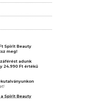
 Ft
Spirit Beauty
etsz meg!
záférést adunk
y 24.990 Ft értékű
ékutalványunkon
et!
a Spirit Beauty