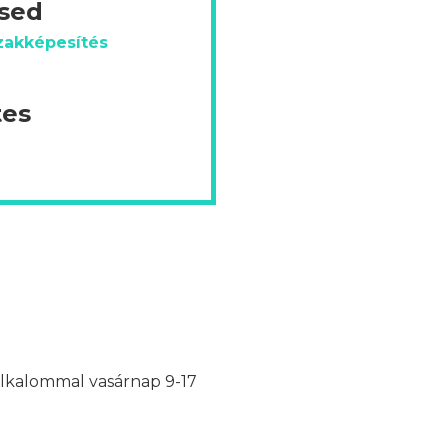
ésed
zakképesítés
tes
 alkalommal vasárnap 9-17