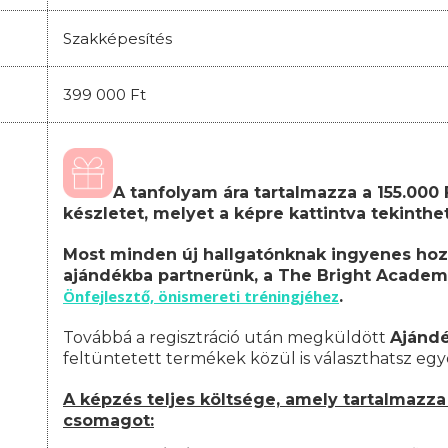
Szakképesítés
399 000 Ft
A tanfolyam ára tartalmazza a 155.000
készletet, melyet a képre kattintva tekinth
Most minden új hallgatónknak ingyenes hoz
ajándékba partnerünk, a The Bright Academ
Önfejlesztő, önismereti tréningjéhez
.
Továbbá a regisztráció után megküldött
Ajánd
feltüntetett termékek közül is választhatsz egy
A képzés teljes költsége, amely tartalmazza 
csomagot: