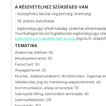
A RÉSZVÉTELHEZ SZÜKSÉGED VAN
- középfokú iskolai végzettség: érettségi
- 18. életév betöltése
- egészségügyi alkalmasság: s
zakmai alkalmasság
munkahigiénés és foglalkozás-egészségügyi szerv
egészségügyi szakellátó hely orvosa
jogosult, alapel
TEMATIKA
Anatómia, élettan: 60
Művészetismeret: 50
Facechart: 30
Anyagismeret: 20
Munka-, balesetvédelem, fertőtlenítés-, higiéniai i
Vállalkozási, jogi és marketing alapismeretek: 40
Kommunikáció, etikai ismeretek: 70
Szempilla lifting, szemöldök laminálás: 40
Szempillaépítés: 129
Sminkelés: 301