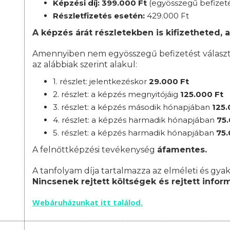
Képzési díj: 399.000 Ft
(egyösszegű befizet
Részletfizetés esetén:
42
9.000 Ft
A képzés árát részletekben is kifizetheted, a
Amennyiben nem egyösszegű befizetést választ, 
az alábbiak szerint alakul:
1. részlet: jelentkezéskor
29
.000 Ft
2. részlet:
a
képzés megnyitójáig
125
.000 Ft
3. részlet:
a képzés második hónapjában
125
.
4. részlet: a képzés harmadik hónapjában
75
5. részlet: a képzés harmadik hónapjában
75
A felnőttképzési tevékenység
áfamentes.
A tanfolyam díja tartalmazza az elméleti és gyak
Nincsenek rejtett költségek és rejtett infor
Webáruházunkat itt találod.