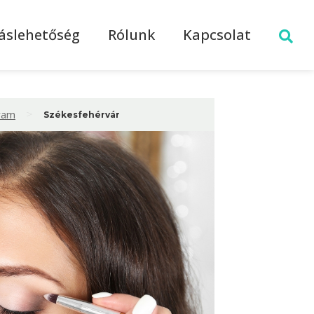
láslehetőség
Rólunk
Kapcsolat
>
lyam
Székesfehérvár