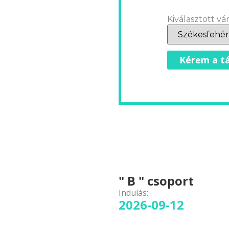
Kiválasztott vár
Kérem a tá
" B " csoport
Indulás:
2026-09-12