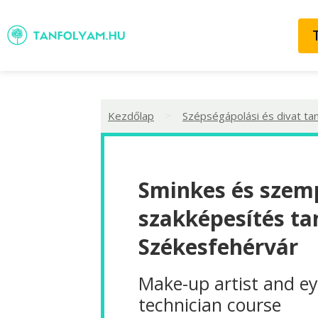
>
Kezdőlap
Szépségápolási és divat ta
Sminkes és szemp
szakképesítés ta
Székesfehérvár
Make-up artist and ey
technician course