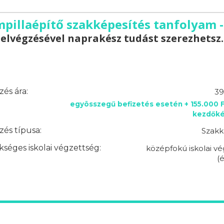
pillaépítő szakképesítés tanfolyam 
elvégzésével naprakész tudást szerezhetsz.
és ára:
39
egyösszegű befizetés esetén + 155.000 
kezdőkés
és típusa:
Szakk
séges iskolai végzettség:
középfokú iskolai v
(é