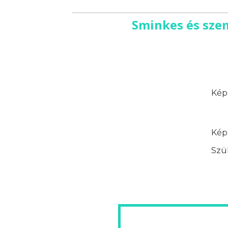
Sminkes és szem
Képz
Képz
Szük