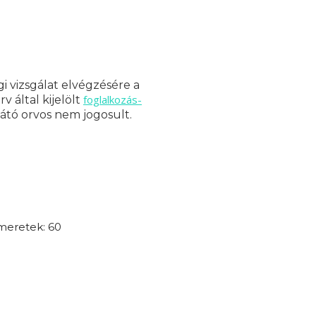
i vizsgálat elvégzésére a
foglalkozás-
 által kijelölt
látó orvos nem jogosult.
smeretek: 60