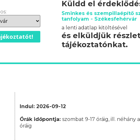
Küldd el érdeklőd
os:
Sminkes és szempillaépítő s
tanfolyam - Székesfehérvár
a lenti adatlap kitöltésével
és elküldjük részle
jékoztatót!
tájékoztatónkat.
Indul: 2026-09-12
Órák időpontja:
szombat 9-17 óráig, ill. néhány
óráig