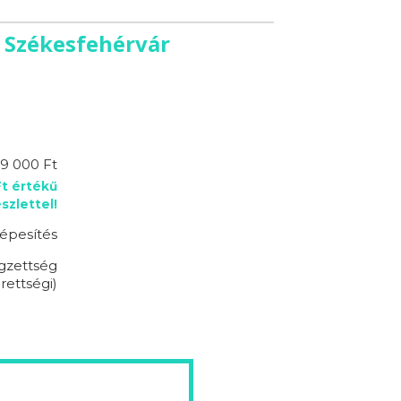
- Székesfehérvár
9 000 Ft
Ft értékű
zlettel!
épesítés
égzettség
rettségi)