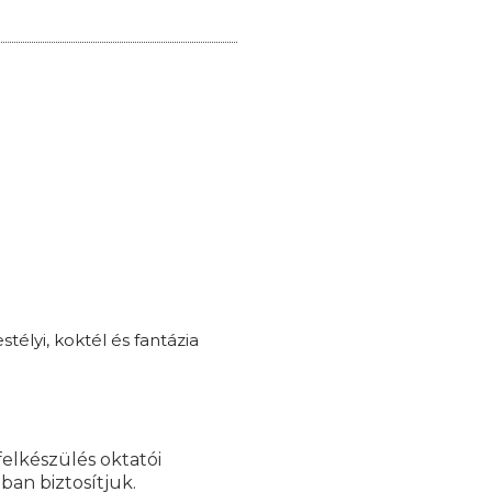
télyi, koktél és fantázia
felkészülés oktatói
ban biztosítjuk.