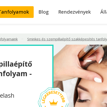
Tanfolyamok
Blog
Rendezvények
Ál
>
nfolyamaink
Sminkes és szempillaépítő szakképesítés tanfo
illaépítő
nfolyam -
elash