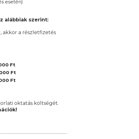
és esetén)
z alábbiak szerint:
akkor a részletfizetés
000 Ft
.000 Ft
.000 Ft
orlati oktatás költségét.
mációk!