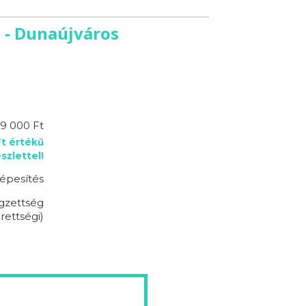
 - Dunaújváros
9 000 Ft
Ft értékű
zlettel!
épesítés
égzettség
rettségi)