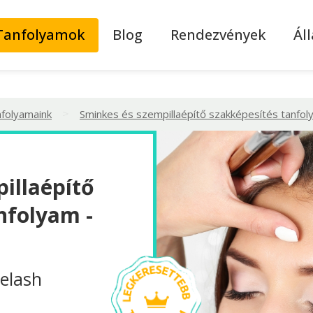
Tanfolyamok
Blog
Rendezvények
Ál
>
nfolyamaink
Sminkes és szempillaépítő szakképesítés tanfo
illaépítő
nfolyam -
elash