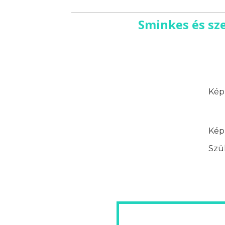
Sminkes és sz
Képz
Képz
Szük