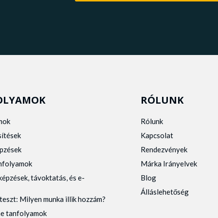
OLYAMOK
RÓLUNK
mok
Rólunk
sítések
Kapcsolat
pzések
Rendezvények
anfolyamok
Márka Irányelvek
képzések, távoktatás, és e-
Blog
Álláslehetőség
teszt: Milyen munka illik hozzám?
ne tanfolyamok