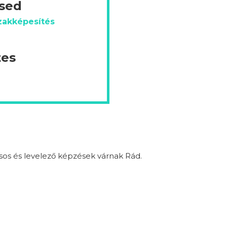
ésed
zakképesítés
tes
sos és levelező képzések várnak Rád.