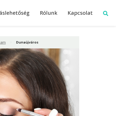
láslehetőség
Rólunk
Kapcsolat
>
lyam
Dunaújváros