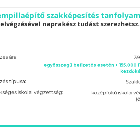
empillaépítő szakképesítés tanfolyam
elvégzésével naprakész tudást szerezhetsz.
és ára:
39
egyösszegű befizetés esetén + 155.000 
kezdőkés
és típusa:
Szakk
séges iskolai végzettség:
középfokú iskolai v
(é