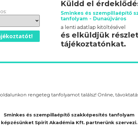
Küldd el érdeklőd
os:
Sminkes és szempillaépítő s
tanfolyam - Dunaújváros
a lenti adatlap kitöltésével
és elküldjük részle
jékoztatót!
tájékoztatónkat.
ldalunkon rengeteg tanfolyamot találsz! Online, távoktatá
Sminkes és szempillaépítő szakképesítés tanfolyam
képzésünket Spirit Akadémia Kft. partnerünk szervezi.