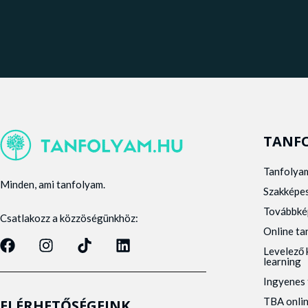
TANF
Tanfolya
Minden, ami tanfolyam.
Szakképe
Továbbké
Csatlakozz a közzöségünkhöz:
Online t
Levelező 
learning
Ingyenes 
TBA onli
ELÉRHETŐSÉGEINK