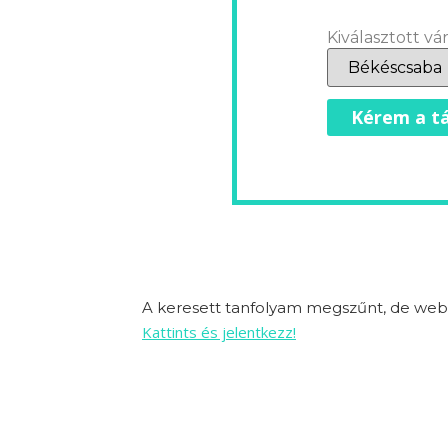
Kiválasztott vár
Kérem a tá
A keresett tanfolyam megszűnt, de webo
Kattints és jelentkezz!