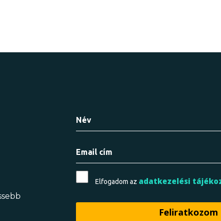
adatkezelési tájéko
Elfogadom az
issebb