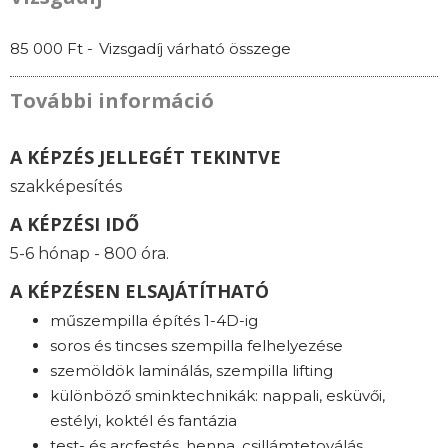
85 000 Ft -
Vizsgadíj várható összege
További információ
A KÉPZÉS JELLEGÉT TEKINTVE
szakképesítés
A KÉPZÉSI IDŐ
5-6 hónap - 800 óra.
A KÉPZÉSEN ELSAJÁTÍTHATÓ
műszempilla építés 1-4D-ig
soros és tincses szempilla felhelyezése
szemöldök laminálás, szempilla lifting
különböző sminktechnikák: nappali, esküvői,
estélyi, koktél és fantázia
test- és arcfestés, henna, csillámtetoválás