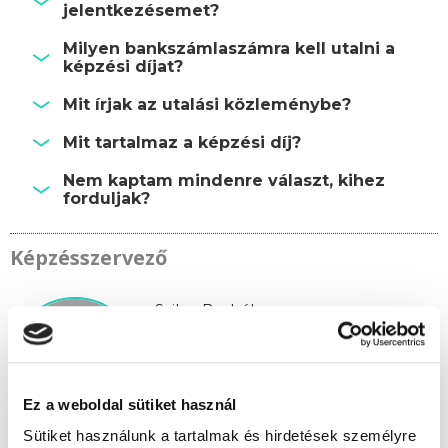
jelentkezésemet?
Milyen bankszámlaszámra kell utalni a
képzési díjat?
Mit írjak az utalási közleménybe?
Mit tartalmaz a képzési díj?
Nem kaptam mindenre választ, kihez
forduljak?
Képzésszervező
Szikra Borbála
szikra.borbala@tanfolyam.hu
+36307145576
Ez a weboldal sütiket használ
Sütiket használunk a tartalmak és hirdetések személyre