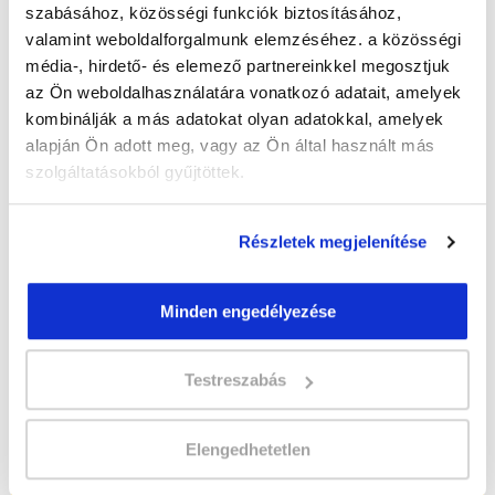
szabásához, közösségi funkciók biztosításához,
valamint weboldalforgalmunk elemzéséhez. a közösségi
média-, hirdető- és elemező partnereinkkel megosztjuk
" B " csoport
az Ön weboldalhasználatára vonatkozó adatait, amelyek
kombinálják a más adatokat olyan adatokkal, amelyek
37 nap az indulásig!
alapján Ön adott meg, vagy az Ön által használt más
Időtartam:
5-6 hónap
szolgáltatásokból gyűjtöttek.
Indulás időpontja:
2026-09-12
Képzés ára:
399 000 Ft
Részletek megjelenítése
egyösszegű befizetés esetén + 155.000 Ft
értékű kezdőkészlettel!
Vizsgadíj:
85 000 Ft
Minden engedélyezése
Vizsgadíj várható összege
Testreszabás
Lehet még jelentkezni?
Igen
Elengedhetetlen
Jelentkezem!