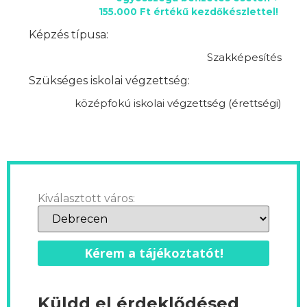
155.000 Ft értékű kezdőkészlettel!
Képzés típusa:
Szakképesítés
Szükséges iskolai végzettség:
középfokú iskolai végzettség (érettségi)
Kiválasztott város:
Kérem a tájékoztatót!
Küldd el érdeklődésed