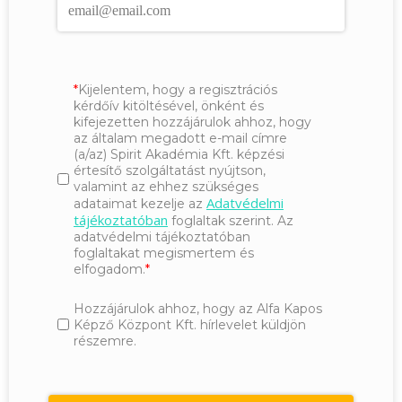
Kijelentem, hogy a regisztrációs
kérdőív kitöltésével, önként és
kifejezetten hozzájárulok ahhoz, hogy
az általam megadott e-mail címre
(a/az) Spirit Akadémia Kft. képzési
értesítő szolgáltatást nyújtson,
valamint az ehhez szükséges
Adatvédelmi
adataimat kezelje az
tájékoztatóban
foglaltak szerint. Az
adatvédelmi tájékoztatóban
foglaltakat megismertem és
elfogadom.
Hozzájárulok ahhoz, hogy az Alfa Kapos
Képző Központ Kft. hírlevelet küldjön
részemre.