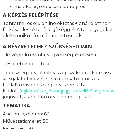
maszkolás, sebkészítés, öregítés
A KÉPZÉS FELÉPÍTÉSE
Tantermi- és élő online oktatás + önálló otthoni
felkészülés oktatói segítséggel. A tananyagokat
elektronikus formában biztosítjuk.
A RÉSZVÉTELHEZ SZÜKSÉGED VAN
- középfokú iskolai végzettség: érettségi
- 18. életév betöltése
- egészségügyi alkalmasság: s
zakmai alkalmassági
vizsgálat elvégzésére a munkahigiénés és
foglalkozás-egészségügyi szerv által
foglalkozás-
egészségügyi szakellátó hely orvosa
kijelölt
jogosult, alapellátó orvos nem jogosult.
TEMATIKA
Anatómia, élettan: 60
Művészetismeret: 50
Facechart: 30