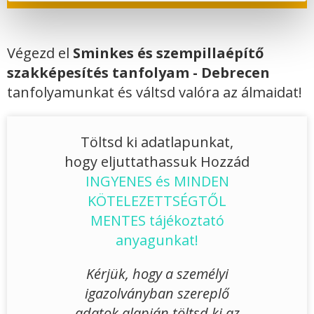
Végezd el
Sminkes és szempillaépítő
szakképesítés tanfolyam - Debrecen
tanfolyamunkat és váltsd valóra az álmaidat!
Töltsd ki adatlapunkat,
hogy eljuttathassuk Hozzád
INGYENES és MINDEN
KÖTELEZETTSÉGTŐL
MENTES tájékoztató
anyagunkat!
Kérjük, hogy a személyi
igazolványban szereplő
adatok alapján töltsd ki az