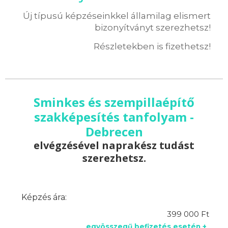
Új típusú képzéseinkkel államilag elismert
bizonyítványt szerezhetsz!
Részletekben is fizethetsz!
Sminkes és szempillaépítő
szakképesítés tanfolyam -
Debrecen
elvégzésével naprakész tudást
szerezhetsz.
Képzés ára:
399 000 Ft
egyösszegű befizetés esetén +