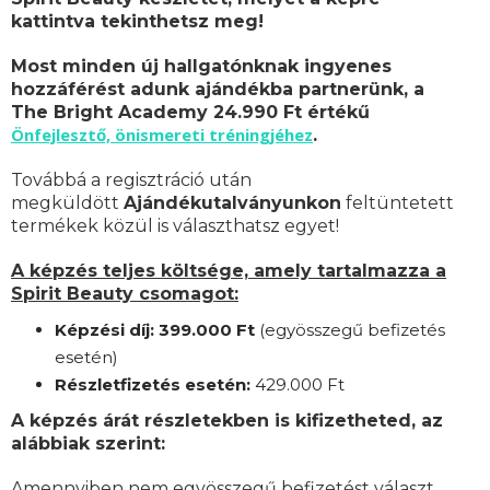
kattintva tekinthetsz meg!
Most minden új hallgatónknak ingyenes
hozzáférést adunk ajándékba partnerünk, a
The Bright Academy 24.990 Ft értékű
Önfejlesztő, önismereti tréningjéhez
.
Továbbá a regisztráció után
megküldött
Ajándékutalványunkon
feltüntetett
termékek közül is választhatsz egyet!
A képzés teljes költsége, amely tartalmazza a
Spirit Beauty csomagot:
Képzési díj: 399.000 Ft
(egyösszegű befizetés
esetén)
Részletfizetés esetén:
42
9.000 Ft
A képzés árát részletekben is kifizetheted, az
alábbiak szerint:
Amennyiben nem egyösszegű befizetést választ,