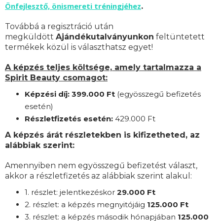
Önfejlesztő, önismereti tréningjéhez
.
Továbbá a regisztráció után
megküldött
Ajándékutalványunkon
feltüntetett
termékek közül is választhatsz egyet!
A képzés teljes költsége, amely tartalmazza a
Spirit Beauty csomagot:
Képzési díj: 399.000 Ft
(egyösszegű befizetés
esetén)
Részletfizetés esetén:
42
9.000 Ft
A képzés árát részletekben is kifizetheted, az
alábbiak szerint:
Amennyiben nem egyösszegű befizetést választ,
akkor a részletfizetés az alábbiak szerint alakul:
1. részlet: jelentkezéskor
29
.000 Ft
2. részlet:
a
képzés megnyitójáig
125
.000 Ft
3. részlet:
a képzés második hónapjában
125
.000