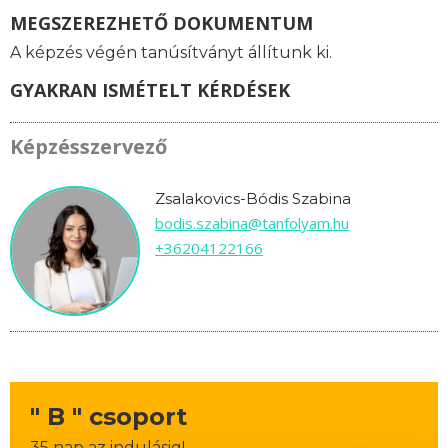
MEGSZEREZHETŐ DOKUMENTUM
A képzés végén tanúsítványt állítunk ki.
GYAKRAN ISMÉTELT KÉRDÉSEK
Képzésszervező
Zsalakovics-Bódis Szabina
bodis.szabina@tanfolyam.hu
+36204122166
" B " csoport
35 nap az indulásig!