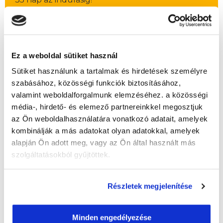
Időtartam:
5-6 hónap
Indulás időpontja:
2026-09-12
Képzés ára:
399 000 Ft
Ez a weboldal sütiket használ
egyösszegű befizetés esetén + 155.000 Ft
értékű kezdőkészlettel!
Sütiket használunk a tartalmak és hirdetések személyre
Házi vizsga díja:
30 000 Ft
szabásához, közösségi funkciók biztosításához,
valamint weboldalforgalmunk elemzéséhez. a közösségi
média-, hirdető- és elemező partnereinkkel megosztjuk
az Ön weboldalhasználatára vonatkozó adatait, amelyek
Lehet még jelentkezni?
Igen
kombinálják a más adatokat olyan adatokkal, amelyek
Jelentkezem!
alapján Ön adott meg, vagy az Ön által használt más
szolgáltatásokból gyűjtöttek.
Részletek megjelenítése
Végezd el
Smink tanfolyam és szempilla
tanfolyam - Székesfehérvár
Minden engedélyezése
tanfolyamunkat és váltsd valóra az álmaidat!