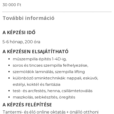
30 000 Ft
További információ
A KÉPZÉSI IDŐ
5-6 hónap, 200 óra
A KÉPZÉSEN ELSAJÁTÍTHATÓ
műszempilla építés 1-4D-ig,
soros és tincses szempilla felhelyezése,
szemöldök laminálás, szempilla lifting
különböző sminktechnikák: nappali, esküvői,
estélyi, koktél és fantázia
test- és arcfestés, henna, csillámtetoválás
maszkolás, sebkészítés, öregítés
A KÉPZÉS FELÉPÍTÉSE
Tantermi- és élő online oktatás + önálló otthoni