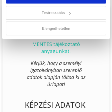
Testreszabás
Töltsd ki adatlapunkat,
hogy eljuttathassuk Hozzád
Elengedhetetlen
INGYENES és MINDEN
KÖTELEZETTSÉGTŐL
MENTES tájékoztató
anyagunkat!
Kérjük, hogy a személyi
igazolványban szereplő
adatok alapján töltsd ki az
űrlapot!
KÉPZÉSI ADATOK