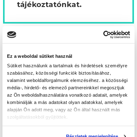
tájékoztatónkat.
A keresett tanfolyam megszűnt, de weboldalunkon
Ez a weboldal sütiket használ
rengeteg tanfolyamot találsz! Online, távoktatásos és
Sütiket használunk a tartalmak és hirdetések személyre
Kattints és jelentkezz!
levelező képzések várnak Rád.
szabásához, közösségi funkciók biztosításához,
valamint weboldalforgalmunk elemzéséhez. a közösségi
Smink tanfolyam és szempilla tanfolyam
média-, hirdető- és elemező partnereinkkel megosztjuk
képzésünket Spirit Akadémia Kft. partnerünk
az Ön weboldalhasználatára vonatkozó adatait, amelyek
szervezi.
kombinálják a más adatokat olyan adatokkal, amelyek
alapján Ön adott meg, vagy az Ön által használt más
szolgáltatásokból gyűjtöttek.
Részletek megjelenítése