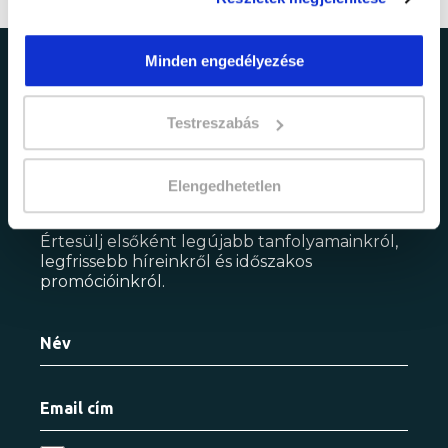
Minden engedélyezése
Ne maradj le a
legfrissebb
Testreszabás
információkról!
Elengedhetetlen
Értesülj elsőként legújabb tanfolyamainkról,
legfrissebb híreinkről és időszakos
promócióinkról.