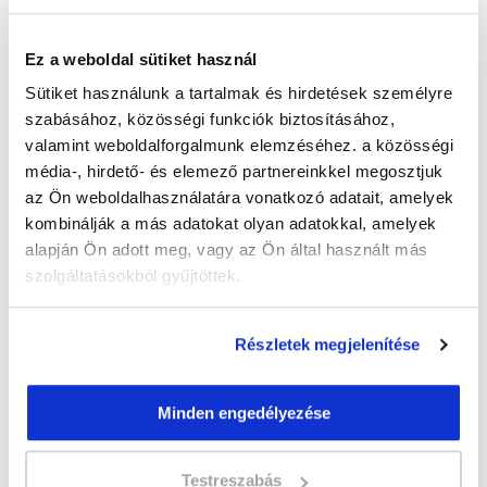
management egy-egy marketing stratégia
megtervezésénél, ezért elméleti szinten is
Ez a weboldal sütiket használ
nagyon hasznos, ha képben vagy a PPC
hirdetések működésével.
Sütiket használunk a tartalmak és hirdetések személyre
szabásához, közösségi funkciók biztosításához,
Abban az esetben, ha marketinges vagy, de eddig
az online marketing kimaradt az eszköztáradból,
valamint weboldalforgalmunk elemzéséhez. a közösségi
elengedhetetlen hogy ezt a hiányosságot
média-, hirdető- és elemező partnereinkkel megosztjuk
mihamarabb pótold, hiszen a marketing világának
az Ön weboldalhasználatára vonatkozó adatait, amelyek
manapság már az egyik legerősebb pontját
kombinálják a más adatokat olyan adatokkal, amelyek
képviseli a PPC.
alapján Ön adott meg, vagy az Ön által használt más
Néhány szó a PPC hirdetési platformokról
szolgáltatásokból gyűjtöttek.
Mielőtt hirdetések beállításába kezdenénk,
érdemes megismerkedni a különböző hirdetési
Részletek megjelenítése
platformokkal, hiszen mindegyik más és más
célközönségnek szól, és a vállalkozásunkhoz
nem is illik mindegyik.
Minden engedélyezése
Könnyen elképzelhető, hogy a Linkedin
hirdetésünk nem érne el olyan jó eredményt a
TikTok felületén, és ez igaz fordítva is. A
Testreszabás