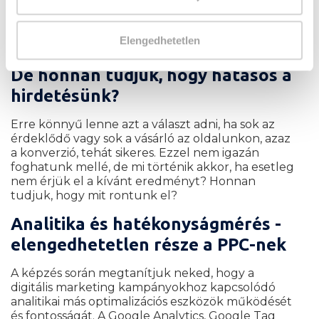
képzésünk során részletesen bemutatjuk a
hirdetési felületeket, (Google Ads, YouTube,
Facebook, Instagram stb.) hogy a legmegfelelőbb
Elengedhetetlen
felületeket tudjuk kiválasztani.
De honnan tudjuk, hogy hatásos a
hirdetésünk?
Erre könnyű lenne azt a választ adni, ha sok az
érdeklődő vagy sok a vásárló az oldalunkon, azaz
a konverzió, tehát sikeres. Ezzel nem igazán
foghatunk mellé, de mi történik akkor, ha esetleg
nem érjük el a kívánt eredményt? Honnan
tudjuk, hogy mit rontunk el?
Analitika és hatékonyságmérés -
elengedhetetlen része a PPC-nek
A képzés során megtanítjuk neked, hogy a
digitális marketing kampányokhoz kapcsolódó
analitikai más optimalizációs eszközök működését
és fontosságát. A Google Analytics, Google Tag