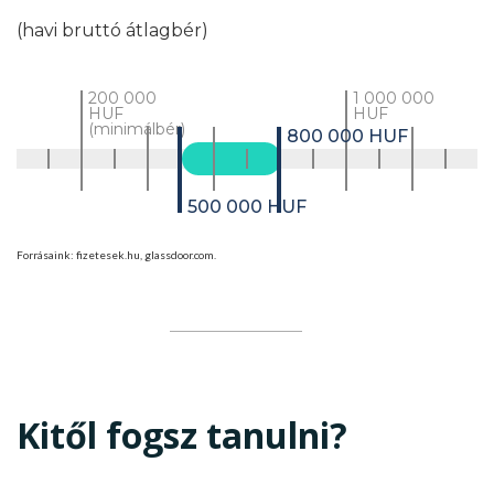
(havi bruttó átlagbér)
200 000
1 000 000
HUF
HUF
(minimálbér)
800 000 HUF
500 000 HUF
Forrásaink: fizetesek.hu, glassdoor.com.
Kitől fogsz tanulni?