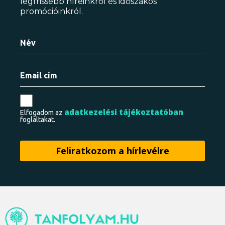
legfrissebb híreinkről és időszakos
promócióinkról.
adatkezelési tájékoztatóban
Elfogadom az
foglaltakat.