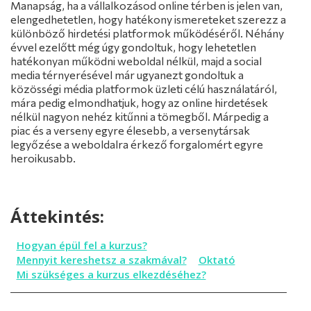
Manapság, ha a vállalkozásod online térben is jelen van,
Hogyan épül fel a kurzus?
elengedhetetlen, hogy hatékony ismereteket szerezz a
Mennyit kereshetsz a szakmával?
Oktató
különböző hirdetési platformok működéséről. Néhány
Mi szükséges a kurzus elkezdéséhez?
évvel ezelőtt még úgy gondoltuk, hogy lehetetlen
hatékonyan működni weboldal nélkül, majd a social
media térnyerésével már ugyanezt gondoltuk a
közösségi média platformok üzleti célú használatáról,
mára pedig elmondhatjuk, hogy az online hirdetések
nélkül nagyon nehéz kitűnni a tömegből. Márpedig a
piac és a verseny egyre élesebb, a versenytársak
legyőzése a weboldalra érkező forgalomért egyre
heroikusabb.
Áttekintés:
Hogyan épül fel a kurzus?
Mennyit kereshetsz a szakmával?
Oktató
Mi szükséges a kurzus elkezdéséhez?