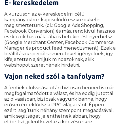
E- kereskedelem
A kurzuson az e-kereskedelmi célú
kampányokhoz kapcsolódó eszközökkel is
megismertetünk. (pl.: Google Ads Shopping,
Facebook Conversion) és más, rendkívül hasznos
eszközök használatába is betekintést nyerhetsz
(Google Merchant Center, Facebook Commerce
Manager és product feed menedzsment). Ezek a
beállítások speciális ismereteket igényelnek, így
kifejezetten ajánljuk mindazoknak, akik
webshopot szeretnének hirdetni.
Vajon neked szól a tanfolyam?
A fentiek elolvasása után biztosan benned is már
megfogalmazódott a válasz, és ha eddig jutottál
az olvasásban, biztosak vagyunk benne, hogy
erősen érdeklődsz a PPC világa iránt. Éppen
ezért, segítünk néhány szempont megadásával,
amik segítséget jelenthetnek abban, hogy
eldöntsd, jelentkezel-e a képzésünkre: