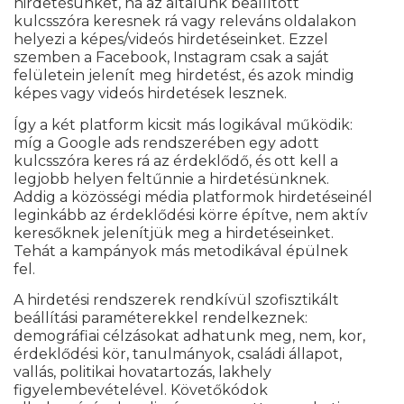
hirdetésünket, ha az általunk beállított
kulcsszóra keresnek rá vagy releváns oldalakon
helyezi a képes/videós hirdetéseinket. Ezzel
szemben a Facebook, Instagram csak a saját
felületein jelenít meg hirdetést, és azok mindig
képes vagy videós hirdetések lesznek.
Így a két platform kicsit más logikával működik:
míg a Google ads rendszerében egy adott
kulcsszóra keres rá az érdeklődő, és ott kell a
legjobb helyen feltűnnie a hirdetésünknek.
Addig a közösségi média platformok hirdetéseinél
leginkább az érdeklődési körre építve, nem aktív
keresőknek jelenítjük meg a hirdetéseinket.
Tehát a kampányok más metodikával épülnek
fel.
A hirdetési rendszerek rendkívül szofisztikált
beállítási paraméterekkel rendelkeznek:
demográfiai célzásokat adhatunk meg, nem, kor,
érdeklődési kör, tanulmányok, családi állapot,
vallás, politikai hovatartozás, lakhely
figyelembevételével. Követőkódok