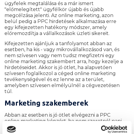
ügyfelek megtalálása és a már ismert
"előmelegített" ügyfélkör újabb és újabb
megcélzása jelenti. Az online marketing, azon
belül pedig a PPC hirdetések alkalmazása erre
egy kifejezetten hatékony módszer, amely
előremozdítja a vállalkozások üzleti sikereit.
Kifejezetten ajánljuk a tanfolyamot abban az
esetben, ha kis - vagy mikrovállalkozásod van, és
nem szívesen vagy nem tudsz megfizetni egy
online marketing szakembert arra, hogy kezelje a
hirdetéseidet. Akkor is jó ötlet, ha alapvetően
szívesen foglalkozol a céged online marketing
tevékenységével és ez lenne az a terület,
amelyben szívesen elmélyülnél a cégvezetésen
túl.
Marketing szakemberek
Abban az esetben is jó ötlet elvégezni a PPC
online marketing képzést, ha nem szeretnél napi
szinten foglalkozni a hirdetési beállításokkal.
Mivel meghatározó részét képezi a hirdetés