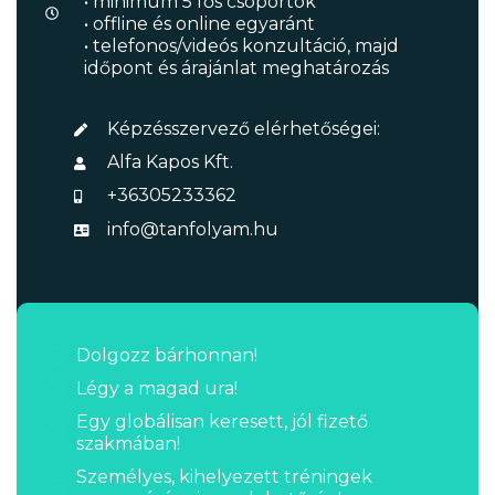
• minimum 5 fős csoportok
• offline és online egyaránt
• telefonos/videós konzultáció, majd
időpont és árajánlat meghatározás
Képzésszervező elérhetőségei:
Alfa Kapos Kft.
+36305233362
info@tanfolyam.hu
Dolgozz bárhonnan!
Légy a magad ura!
Egy globálisan keresett, jól fizető
szakmában!
Személyes, kihelyezett tréningek