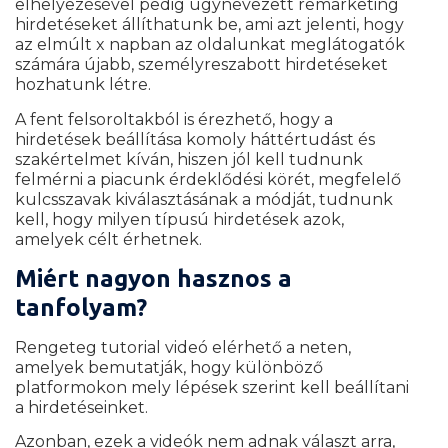
elhelyezésével pedig úgynevezett remarketing
hirdetéseket állíthatunk be, ami azt jelenti, hogy
az elmúlt x napban az oldalunkat meglátogatók
számára újabb, személyreszabott hirdetéseket
hozhatunk létre.
A fent felsoroltakból is érezhető, hogy a
hirdetések beállítása komoly háttértudást és
szakértelmet kíván, hiszen jól kell tudnunk
felmérni a piacunk érdeklődési körét, megfelelő
kulcsszavak kiválasztásának a módját, tudnunk
kell, hogy milyen típusú hirdetések azok,
amelyek célt érhetnek.
Miért nagyon hasznos a
tanfolyam?
Rengeteg tutorial videó elérhető a neten,
amelyek bemutatják, hogy különböző
platformokon mely lépések szerint kell beállítani
a hirdetéseinket.
Azonban, ezek a videók nem adnak választ arra,