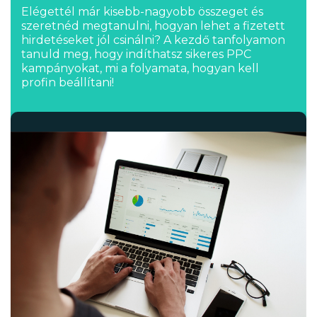
Elégettél már kisebb-nagyobb összeget és
szeretnéd megtanulni, hogyan lehet a fizetett
hirdetéseket jól csinálni? A kezdő tanfolyamon
tanuld meg, hogy indíthatsz sikeres PPC
kampányokat, mi a folyamata, hogyan kell
profin beállítani!