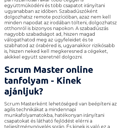
együttműködéni és több csapatot irányítani
ugyanabban az időben. Szabadúszóként
dolgozhatsz remote pozícióban, azaz nem kell
minden napodat az irodában tölteni, dolgozhatsz
otthonról is bizonyos napokon. A szabadúszás
nagyobb szabadságot ad, hiszen magad
válogathatod meg az ügyfeleidet és te
szabhatod az órabéred is, ugyanakkor rizikósabb
is, hiszen neked kell megkeresned a cégeket,
akikkel együtt szeretnél dolgozni.
Scrum Master online
tanfolyam - Kinek
ajánljuk?
Scrum Masterként lehetőséged van beépíteni az
agilis technikákat a mindennapi
munkafolyamatokba, hatékonyan irányítani
csapatokat és látható fejlődést elérni a
teljesítménynövelés során. És kinek is való ez a