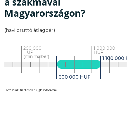
a szakmával
Magyarországon?
(havi bruttó átlagbér)
200 000
1 000 000
HUF
HUF
(minimálbér)
1 100 000 H
600 000 HUF
Forrásaink: fizetesek.hu, glassdoor.com.