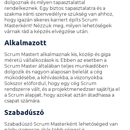
dolgoznak és milyen tapasztalattal
rendelkeznek. Egy biztos: tapasztalatra és a
szakma iránti szenvedélyre szükség van ahhoz,
hogy igazán sikeres karriert építs Scrum
Masterként! Nézzük meg, milyen lehetőségek
várnak rád a képzés elvégzése után.
Alkalmazott
Scrum Mastert alkalmaznak kis, közép és giga
méretű vállalkozások is. Ebben az esetben a
Scrum Master általában teljes munkaidőben
dolgozik és nagyon alaposan belelát a cég
működésébe, a kihívásokba, a viszonyokba.
Sokszor előfordul, hogy egy cég Scrum
rendszerre vált, és a projektmenedzser sajátítja el
a Scrum alapjait, hogy azokat aztán átadhassa a
csapat számára.
Szabadúszó
Szabadúszó Scrum Masterként lehetőséged van
párhuzamosan akár több céggel is