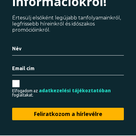
információkról!
Értesülj elsőként legújabb tanfolyamainkról,
legfrissebb híreinkről és időszakos
promócióinkról.
adatkezelési tájékoztatóban
Elfogadom az
foglaltakat.