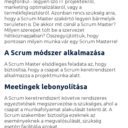
megfordul - legyen szó IT projektekről,
marketing optimalizálásról, vagy a
termékfejlesztésről. Azonban nincs szükség arra,
hogy a Scrum Master szakértő legyen bármelyik
területen is. De akkor mit csinál a Scrum Master?
Milyen szerepet tölt be a szervezet
hétköznapjaiban? Összegyűjtöttük, hogy
pontosan milyen munka vár egy Scrum Masterre!
A Scrum módszer alkalmazása
A Scrum Master elsődleges feladata az, hogy
biztosítsa, hogy a csapat a Scrum keretrendszert
alkalmazza a projektmunka alatt.
Meetingek lebonyolítása
A Scrum keretrendszert követve rendszeres
egyeztetések megszervezése is szükséges, ahol a
csapat a munkafolyamat alakulását tekinti át. A
Scrum szakember biztosítja ezeknek az
eseményeknek a megvalósulását, szükség
esetén facilitálja azokat.