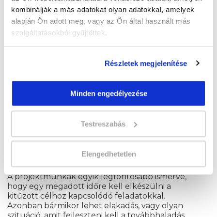
Bármikor alakulhat olyan szituáció a munka alatt,
kombinálják a más adatokat olyan adatokkal, amelyek
amikor nehézségekbe ütköznek a csapattagok. A
alapján Ön adott meg, vagy az Ön által használt más
Scrum Master, mint egy coach, támogatást nyújt
az ilyen esetekben, ezért lényeges az empátia és
szolgáltatásokból gyűjtöttek.
a beleérző képesség, például egy konfliktus
kialakulása és elsimítása során.
Részletek megjelenítése
Kommunikáció
A jó kommunikációs készség minden
Minden engedélyezése
szempontból szükséges a szakmában. Legyen
szó a csapatok irányításáról, a módszerek
elmagyarázásról, vagy az egyéni motivációk
Testreszabás
meghallgatásáról, a kommunikáció minden
esetben egyaránt fontos.
Elengedhetetlen
Rugalmasság
A projektmunkák egyik legfontosabb ismérve,
hogy egy megadott időre kell elkészülni a
kitűzött célhoz kapcsolódó feladatokkal.
Azonban bármikor lehet elakadás, vagy olyan
szituáció, amit fejleszteni kell a továbbhaladás