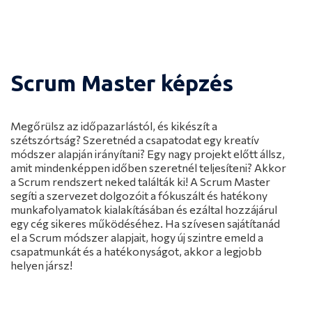
Scrum Master képzés
Megőrülsz az időpazarlástól, és kikészít a
szétszórtság? Szeretnéd a csapatodat egy kreatív
módszer alapján irányítani? Egy nagy projekt előtt állsz,
amit mindenképpen időben szeretnél teljesíteni? Akkor
a Scrum rendszert neked találták ki! A Scrum Master
segíti a szervezet dolgozóit a fókuszált és hatékony
munkafolyamatok kialakításában és ezáltal hozzájárul
egy cég sikeres működéséhez. Ha szívesen sajátítanád
el a Scrum módszer alapjait, hogy új szintre emeld a
Hogyan épül fel a kurzus?
csapatmunkát és a hatékonyságot, akkor a legjobb
helyen jársz!
Mennyit kereshetsz a szakmával?
Oktató
Mi szükséges a kurzus elkezdéséhez?