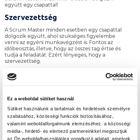
együtt egy csapattal!
Szervezettség
A Scrum Master minden esetben egy csapattal
dolgozik együtt, ahol szükséges figyelembe
venni az egyéni munkavégzést is. Fontos az
időbeosztás, illetve, hogy az összes tag értse és
tudja a feladatát. Ezért lényeges, hogy a
szervezettség.
Startégiai gondolkodás
A cél kitűzése és a feladatok szervezése
érdekében fontos, hogy a Scrum Master képes
legyen a stratégiai gondolkodásra és a logikus
Ez a weboldal sütiket használ
tervezésre. Át kell látni a folyamatokat és a
Sütiket használunk a tartalmak és hirdetések személyre
részletekre is figyelnie kell. Ehhez hasznos
szabásához, közösségi funkciók biztosításához,
technikákat sajátíthatsz el a képzés alatt!
valamint weboldalforgalmunk elemzéséhez. a közösségi
Empátia
média-, hirdető- és elemező partnereinkkel megosztjuk
az Ön weboldalhasználatára vonatkozó adatait, amelyek