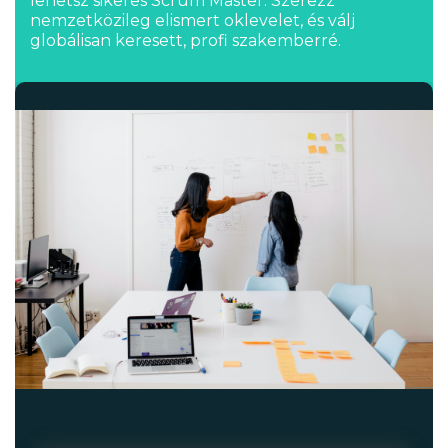
lehetsz sikeres Scrum Master.
Szerezz
nemzetközileg elismert oklevelet, és válj
globálisan keresett, profi szakemberré.