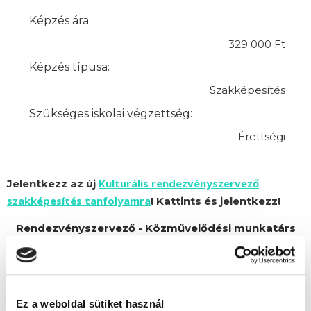
Képzés ára:
329 000 Ft
Képzés típusa:
Szakképesítés
Szükséges iskolai végzettség:
Érettségi
Kulturális rendezvényszervező
Jelentkezz az új
szakképesítés tanfolyamra
! Kattints és jelentkezz!
Rendezvényszervező - Közművelődési munkatárs
szakképesítés tanfolyam képzésünket Alfa Kapos
Képző Központ Kft. partnerünk szervezi.
Ez a weboldal sütiket használ