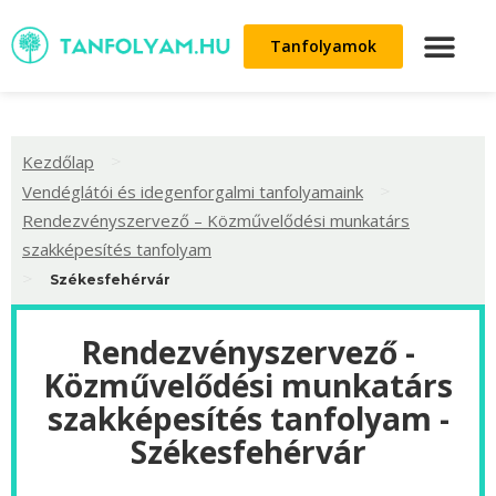
Tanfolyamok
>
Kezdőlap
>
Vendéglátói és idegenforgalmi tanfolyamaink
Rendezvényszervező – Közművelődési munkatárs
szakképesítés tanfolyam
>
Székesfehérvár
Rendezvényszervező -
Közművelődési munkatárs
szakképesítés tanfolyam -
Székesfehérvár