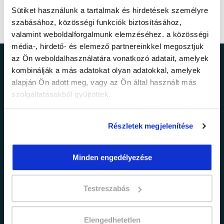
Sütiket használunk a tartalmak és hirdetések személyre
szabásához, közösségi funkciók biztosításához,
valamint weboldalforgalmunk elemzéséhez. a közösségi
média-, hirdető- és elemező partnereinkkel megosztjuk
az Ön weboldalhasználatára vonatkozó adatait, amelyek
Ne maradj le a
kombinálják a más adatokat olyan adatokkal, amelyek
alapján Ön adott meg, vagy az Ön által használt más
legfrissebb
szolgáltatásokból gyűjtöttek.
információkról!
Részletek megjelenítése
Értesülj elsőként legújabb tanfolyamainkról,
Minden engedélyezése
legfrissebb híreinkről és időszakos
promócióinkról.
Testreszabás
Elengedhetetlen