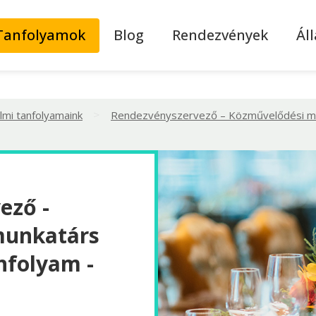
Tanfolyamok
Blog
Rendezvények
Ál
>
lmi tanfolyamaink
Rendezvényszervező – Közművelődési mu
ező -
munkatárs
nfolyam -