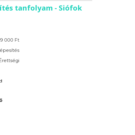
tés tanfolyam - Siófok
9 000 Ft
épesítés
Érettségi
!
ő