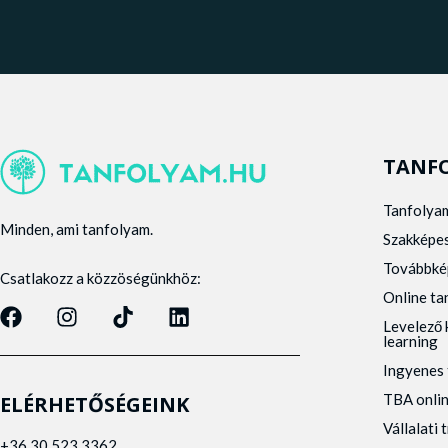
TANF
Tanfolya
Minden, ami tanfolyam.
Szakképe
Továbbké
Csatlakozz a közzöségünkhöz:
Online t
Levelező 
learning
Ingyenes 
TBA onli
ELÉRHETŐSÉGEINK
Vállalati 
+36 30 523 3362