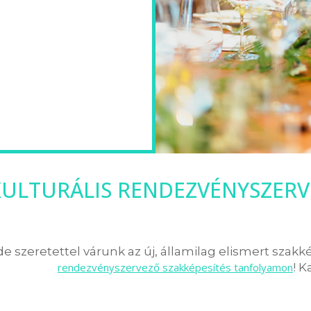
KULTURÁLIS RENDEZVÉNYSZERV
 szeretettel várunk az új, államilag elismert szakk
rendezvényszervező szakképesítés tanfolyamon
! K