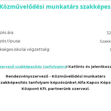
Közművelődési munkatárs szakképesí
és ára:
32
és típusa:
Szakk
séges iskolai végzettség:
szervező szakképesítés tanfolyamra
! Kattints és jelentkezz
Rendezvényszervező - Közművelődési munkatárs
szakképesítés tanfolyam képzésünket Alfa Kapos Képz
Központ Kft. partnerünk szervezi.