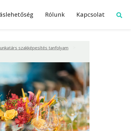
láslehetőség
Rólunk
Kapcsolat
>
nkatárs szakképesítés tanfolyam