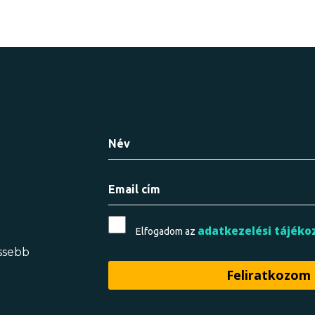
adatkezelési tájéko
Elfogadom az
issebb