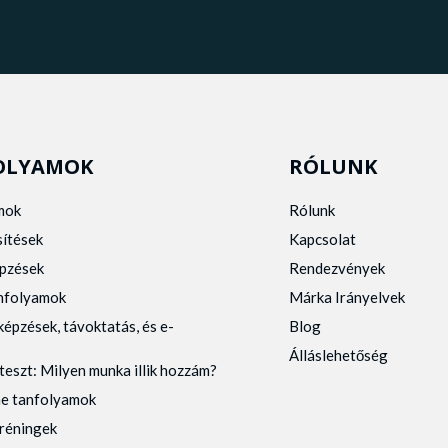
OLYAMOK
RÓLUNK
mok
Rólunk
sítések
Kapcsolat
pzések
Rendezvények
anfolyamok
Márka Irányelvek
képzések, távoktatás, és e-
Blog
Álláslehetőség
teszt: Milyen munka illik hozzám?
ne tanfolyamok
tréningek