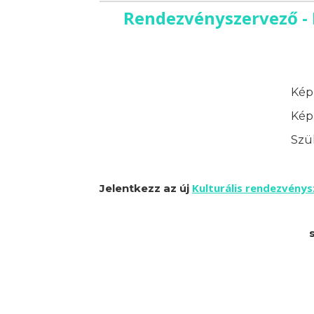
Rendezvényszervező - 
Képz
Képz
Szük
Kulturális rendezvény
Jelentkezz az új