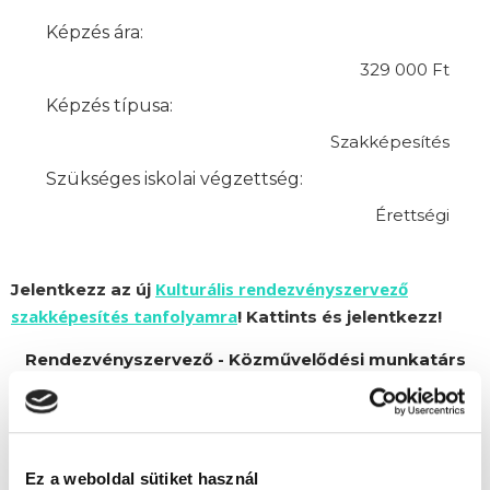
Képzés ára:
329 000 Ft
Képzés típusa:
Szakképesítés
Szükséges iskolai végzettség:
Érettségi
Kulturális rendezvényszervező
Jelentkezz az új
szakképesítés tanfolyamra
! Kattints és jelentkezz!
Rendezvényszervező - Közművelődési munkatárs
szakképesítés tanfolyam képzésünket Alfa Kapos
Képző Központ Kft. partnerünk szervezi.
Ez a weboldal sütiket használ