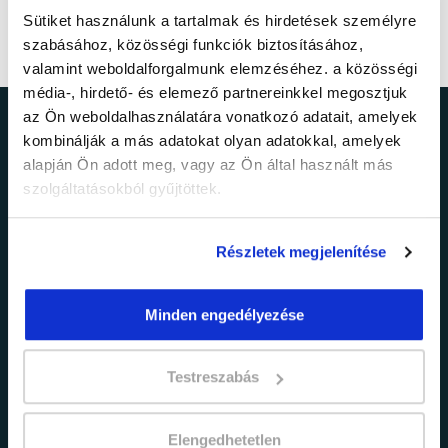
Sütiket használunk a tartalmak és hirdetések személyre
szabásához, közösségi funkciók biztosításához,
valamint weboldalforgalmunk elemzéséhez. a közösségi
média-, hirdető- és elemező partnereinkkel megosztjuk
az Ön weboldalhasználatára vonatkozó adatait, amelyek
Ne maradj le a
kombinálják a más adatokat olyan adatokkal, amelyek
alapján Ön adott meg, vagy az Ön által használt más
legfrissebb
szolgáltatásokból gyűjtöttek.
információkról!
Részletek megjelenítése
Értesülj elsőként legújabb tanfolyamainkról,
Minden engedélyezése
legfrissebb híreinkről és időszakos
promócióinkról.
Testreszabás
Elengedhetetlen