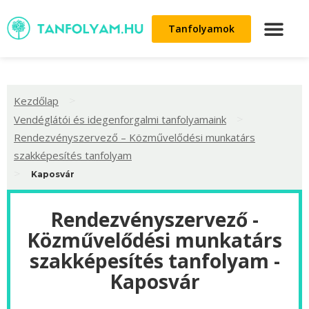
Tanfolyamok
>
Kezdőlap
>
Vendéglátói és idegenforgalmi tanfolyamaink
Rendezvényszervező – Közművelődési munkatárs
szakképesítés tanfolyam
>
Kaposvár
Rendezvényszervező -
Közművelődési munkatárs
szakképesítés tanfolyam -
Kaposvár