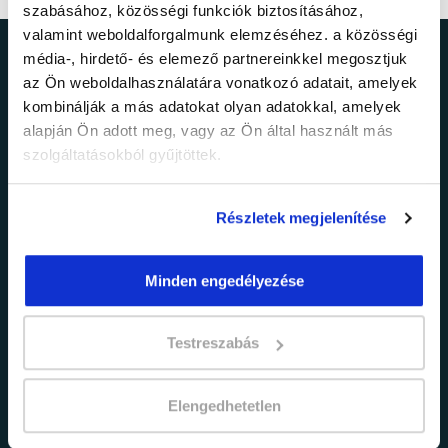
szabásához, közösségi funkciók biztosításához,
valamint weboldalforgalmunk elemzéséhez. a közösségi
média-, hirdető- és elemező partnereinkkel megosztjuk
Ne maradj le a
az Ön weboldalhasználatára vonatkozó adatait, amelyek
kombinálják a más adatokat olyan adatokkal, amelyek
legfrissebb
alapján Ön adott meg, vagy az Ön által használt más
szolgáltatásokból gyűjtöttek.
információkról!
Részletek megjelenítése
Értesülj elsőként legújabb tanfolyamainkról,
legfrissebb híreinkről és időszakos
promócióinkról.
Minden engedélyezése
Testreszabás
Elengedhetetlen