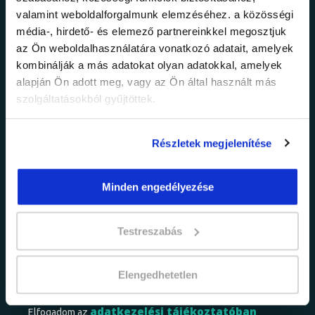
valamint weboldalforgalmunk elemzéséhez. a közösségi
Ne maradj le a
média-, hirdető- és elemező partnereinkkel megosztjuk
az Ön weboldalhasználatára vonatkozó adatait, amelyek
legfrissebb
kombinálják a más adatokat olyan adatokkal, amelyek
alapján Ön adott meg, vagy az Ön által használt más
információkról!
szolgáltatásokból gyűjtöttek.
Értesülj elsőként legújabb tanfolyamainkról,
Részletek megjelenítése
legfrissebb híreinkről és időszakos
promócióinkról.
Minden engedélyezése
Testreszabás
Elengedhetetlen
adatkezelési tájékoztatóban
Elfogadom az