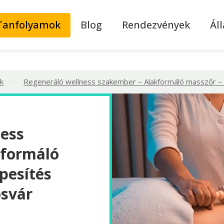
Tanfolyamok
Blog
Rendezvények
Ál
>
k
Regeneráló wellness szakember – Alakformáló masszőr –
ness
kformáló
pesítés
osvár