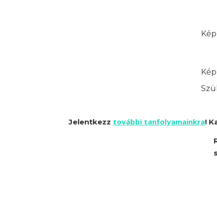
Képz
Képz
Szük
további tanfolyamainkra
Jelentkezz
! K