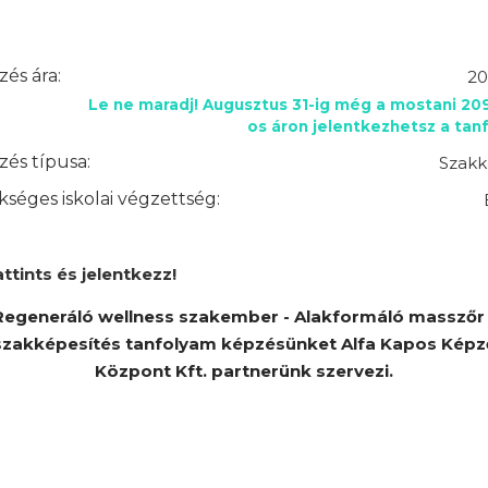
és ára:
20
Le ne maradj! Augusztus 31-ig még a mostani 20
os áron jelentkezhetsz a tan
és típusa:
Szakk
séges iskolai végzettség:
attints és jelentkezz!
Regeneráló wellness szakember - Alakformáló masszőr 
szakképesítés tanfolyam képzésünket Alfa Kapos Képz
Központ Kft. partnerünk szervezi.