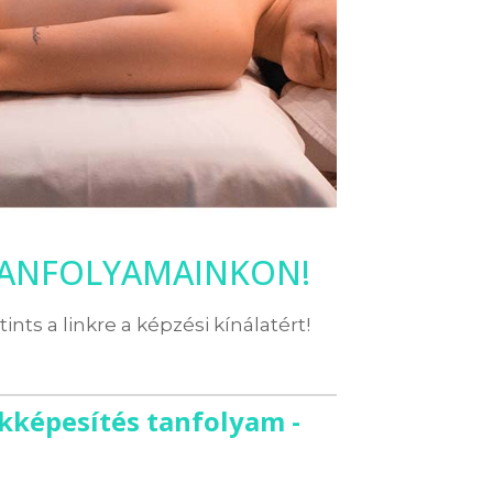
TANFOLYAMAINKON!
ttints a linkre a képzési kínálatért!
kképesítés tanfolyam -