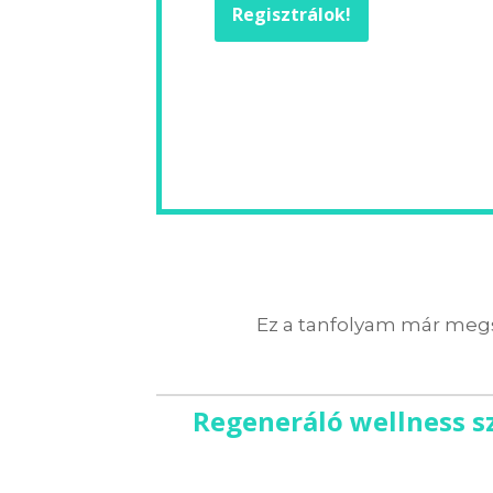
Regisztrálok!
Ez a tanfolyam már megs
Regeneráló wellness s