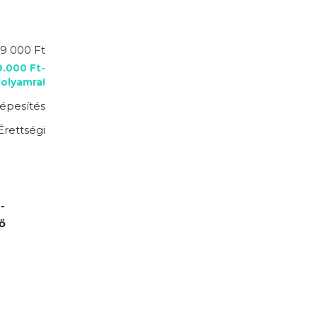
9 000 Ft
9.000 Ft-
folyamra!
épesítés
Érettségi
-
ő