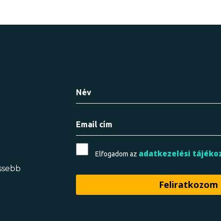
adatkezelési tájéko
Elfogadom az
issebb