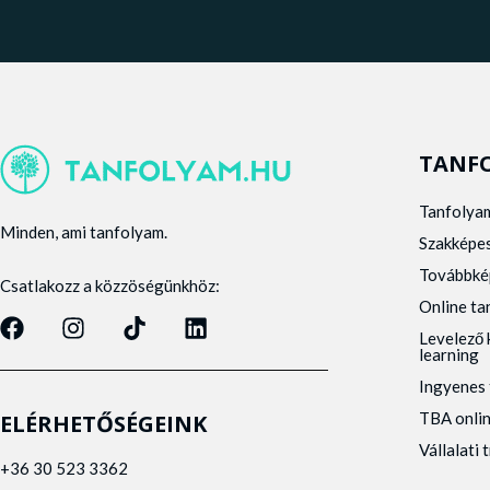
TANF
Tanfolya
Minden, ami tanfolyam.
Szakképe
Továbbké
Csatlakozz a közzöségünkhöz:
Online t
Levelező 
learning
Ingyenes 
TBA onli
ELÉRHETŐSÉGEINK
Vállalati 
+36 30 523 3362