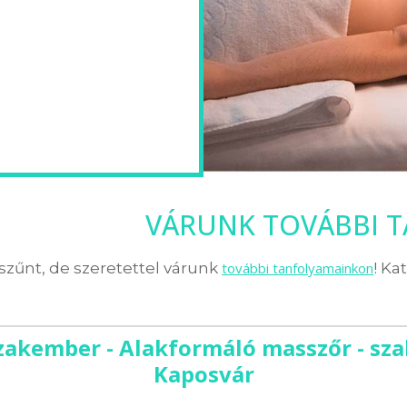
VÁRUNK TOVÁBBI 
zűnt, de szeretettel várunk
további tanfolyamainkon
! Ka
zakember - Alakformáló masszőr - sza
Kaposvár