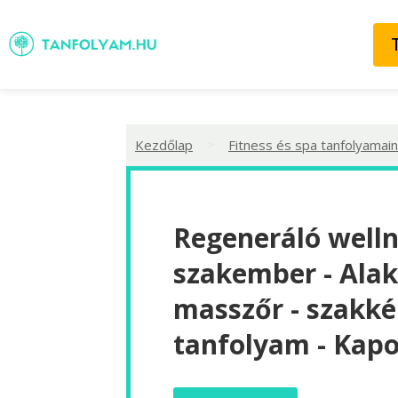
>
Kezdőlap
Fitness és spa tanfolyamain
Regeneráló well
szakember - Ala
masszőr - szakké
tanfolyam - Kap