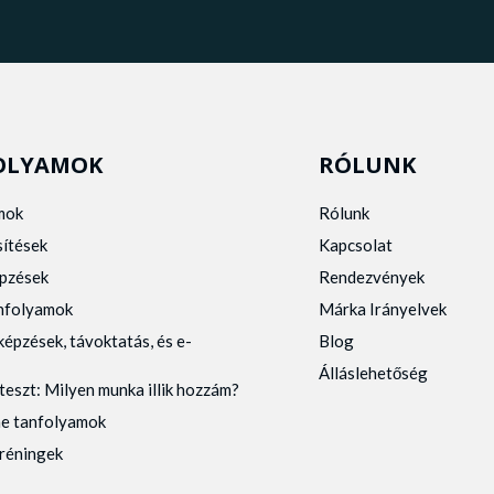
OLYAMOK
RÓLUNK
mok
Rólunk
sítések
Kapcsolat
pzések
Rendezvények
anfolyamok
Márka Irányelvek
képzések, távoktatás, és e-
Blog
Álláslehetőség
teszt: Milyen munka illik hozzám?
ne tanfolyamok
tréningek