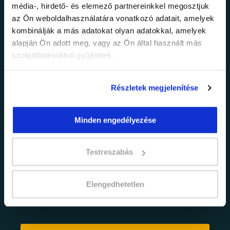
média-, hirdető- és elemező partnereinkkel megosztjuk
legfrissebb
az Ön weboldalhasználatára vonatkozó adatait, amelyek
kombinálják a más adatokat olyan adatokkal, amelyek
információkról!
alapján Ön adott meg, vagy az Ön által használt más
szolgáltatásokból gyűjtöttek.
Értesülj elsőként legújabb tanfolyamainkról,
legfrissebb híreinkről és időszakos
Részletek megjelenítése
promócióinkról.
Minden engedélyezése
Testreszabás
Elengedhetetlen
adatkezelési tájékoztatóban
Elfogadom az
foglaltakat.