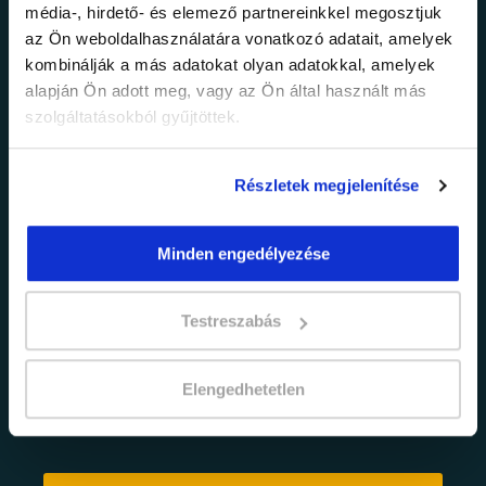
média-, hirdető- és elemező partnereinkkel megosztjuk
legfrissebb
az Ön weboldalhasználatára vonatkozó adatait, amelyek
kombinálják a más adatokat olyan adatokkal, amelyek
információkról!
alapján Ön adott meg, vagy az Ön által használt más
szolgáltatásokból gyűjtöttek.
Értesülj elsőként legújabb tanfolyamainkról,
legfrissebb híreinkről és időszakos
Részletek megjelenítése
promócióinkról.
Minden engedélyezése
Testreszabás
Elengedhetetlen
adatkezelési tájékoztatóban
Elfogadom az
foglaltakat.