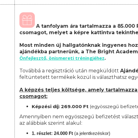
A tanfolyam ára tartalmazza a 85.000 
csomagot, melyet a képre kattintva tekinth
Most minden új hallgatónknak ingyenes hoz
ajándékba partnerünk, a The Bright Academ
Önfejlesztő, önismereti tréningjéhez
.
Továbbá a regisztráció után megküldött
Ajánd
feltüntetett termékek közül is választhatsz egy
A képzés teljes költsége, amely tartalmazza a
csomagot:
Képzési díj: 269.000 Ft
(egyösszegű befizet
Amennyiben nem egyösszegű befizetést választ, 
az alábbiak szerint alakul:
1. részlet: 24.000 Ft
(a jelentkezéskor)