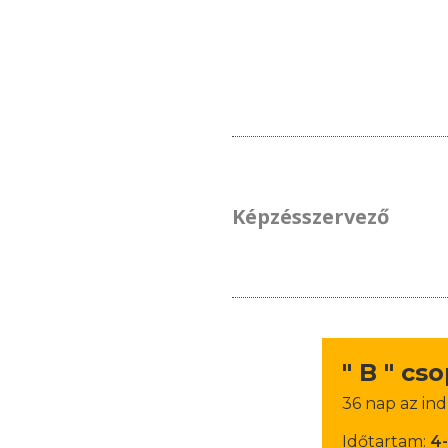
Képzésszervező
" B " cs
36 nap az ind
Időtartam:
4