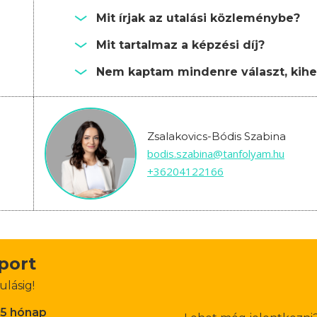
Mit írjak az utalási közleménybe?
Mit tartalmaz a képzési díj?
Nem kaptam mindenre választ, kihe
Zsalakovics-Bódis Szabina
bodis.szabina@tanfolyam.hu
+36204122166
oport
ulásig!
-5 hónap