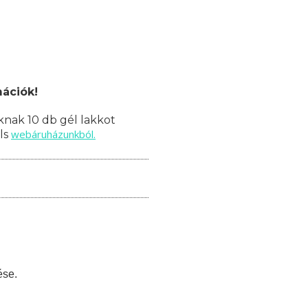
mációk!
nak 10 db gél lakkot
webáruházunkból.
ils
ése.