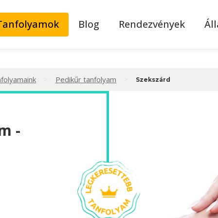
Tanfolyamok
Blog
Rendezvények
Ál
>
>
nfolyamaink
Pedikűr tanfolyam
Szekszárd
m -