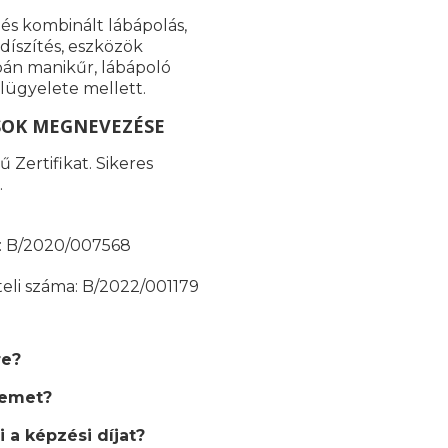
 és kombinált lábápolás,
díszítés, eszközök
apán manikűr, lábápoló
lügyelete mellett.
SOK MEGNEVEZÉSE
 Zertifikat. Sikeres
.
ma: B/2020/007568
teli száma: B/2022/001179
re?
semet?
 a képzési díjat?