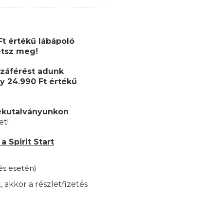
Ft értékű lábápoló
etsz meg!
záférést adunk
y 24.990 Ft értékű
ékutalványunkon
et!
 Spirit Start
és esetén)
akkor a részletfizetés