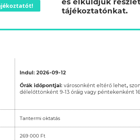
és elküldjük részle
jékoztatót!
tájékoztatónkat.
Indul: 2026-09-12
Órák időpontjai:
városonként eltérő lehet
,
szo
délelőttönként 9-13 óráig vagy péntekenként 16
Tantermi oktatás
269 000 Ft