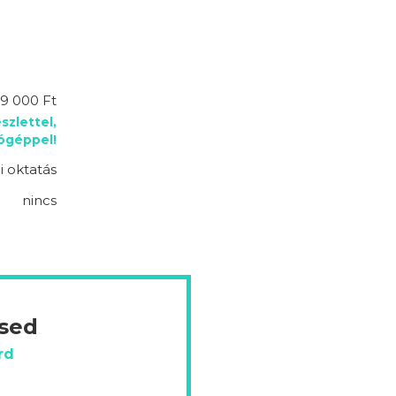
9 000 Ft
szlettel,
lógéppel!
 oktatás
nincs
ésed
rd