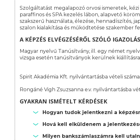
Szolgáltatást megalapozó orvosi ismeretek, kézi
paraffinos és SPA kezelés lábon, alapvető köröm
szakszerű használata, élezése, hennadíszítés, j
szalon kialakítása és működtetése szakember fe
A KÉPZÉS ELVÉGZÉSÉRŐL SZÓLÓ IGAZOLÁ
Magyar nyelvű Tanúsítvány, ill. egy német nyelvű
vizsga esetén tanúsítványok kerülnek kiállításra
Spirit Akadémia Kft. nyilvántartásba vételi szá
Rongáné Vigh Zsuzsanna e.v. nyilvántartásba vé
GYAKRAN ISMÉTELT KÉRDÉSEK
Hogyan tudok jelentkezni a képzés
Hová kell elküldenem a jelentkezé
Milyen bankszámlaszámra kell utalni