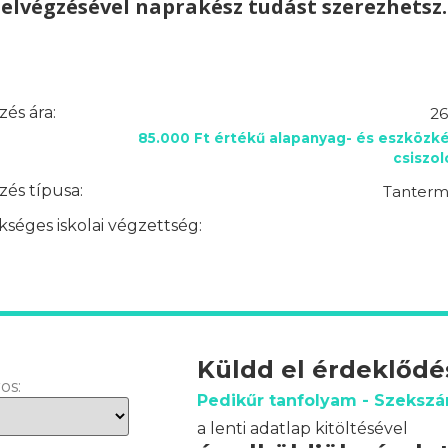
elvégzésével naprakész tudást szerezhetsz.
és ára:
26
85.000 Ft értékű alapanyag- és eszközké
csiszo
és típusa:
Tantermi
séges iskolai végzettség:
Küldd el érdeklőd
os:
Pedikűr tanfolyam - Szekszá
a lenti adatlap kitöltésével