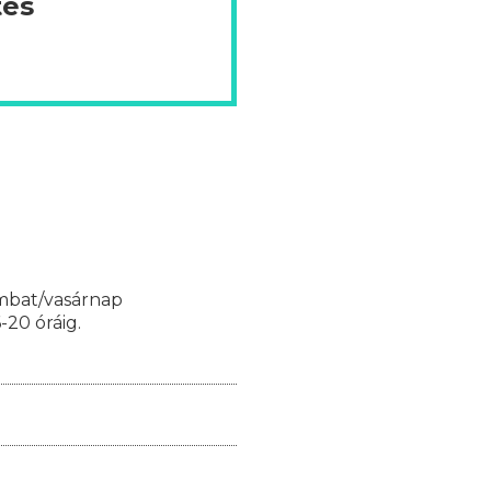
tes
mbat/vasárnap
-20 óráig.