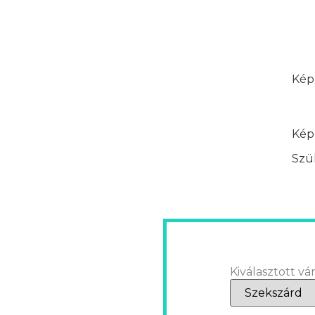
Képz
Képz
Szük
Kiválasztott vár