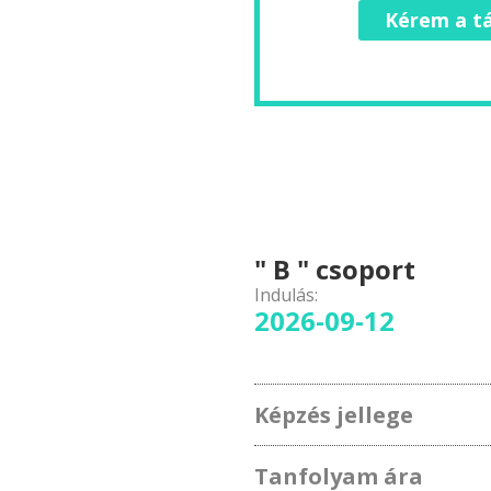
Kérem a tá
" B " csoport
Indulás:
2026-09-12
Képzés jellege
Tanfolyam ára