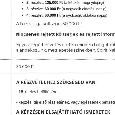
2. részlet: 125.000 Ft
(a képzés megnyitójáig)
3. részlet
:
60.000 Ft
(a negyedik oktatási napig)
4. részlet
:
6
0.000 Ft
(a nyolcadik oktatási napig)
A házi vizsga költsége: 30.000 Ft.
Nincsenek rejtett költségek és rejtett infor
Egyösszegű befizetés esetén minden hallgatónk
ajándékozunk, meglepetés színekben,
Spirit Na
30 000 Ft
A RÉSZVÉTELHEZ SZÜKSÉGED VAN
- 16. életév betöltésére,
- képzési díj első részletének, vagy egészének befizet
A KÉPZÉSEN ELSAJÁTÍTHATÓ ISMERETEK