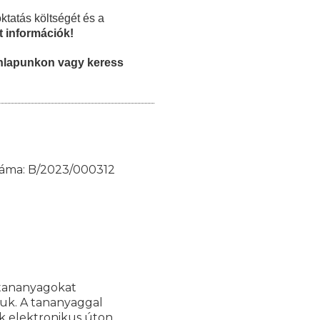
oktatás költségét és a
tt információk!
honlapunkon vagy keress
 száma: B/2023/000312
 tananyagokat
juk. A tananyaggal
k elektronikus úton