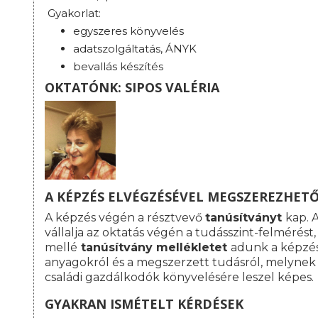
Gyakorlat:
egyszeres könyvelés
adatszolgáltatás, ÁNYK
bevallás készítés
OKTATÓNK: SIPOS VALÉRIA
A KÉPZÉS ELVÉGZÉSÉVEL MEGSZEREZHE
A képzés végén a résztvevő
tanúsítványt
kap. 
vállalja az oktatás végén a tudásszint-felmérést
mellé
tanúsítvány mellékletet
adunk a képzés 
anyagokról és a megszerzett tudásról, melynek
családi gazdálkodók könyvelésére leszel képes.
GYAKRAN ISMÉTELT KÉRDÉSEK