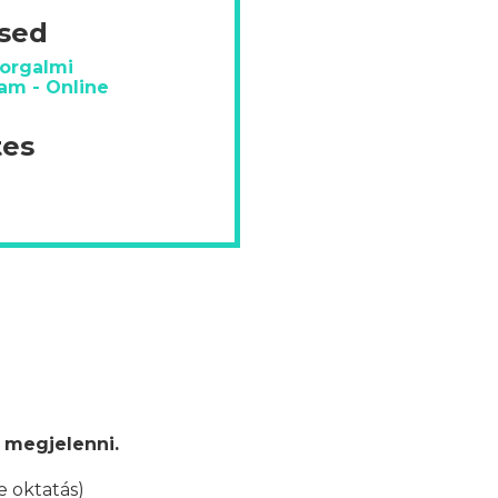
ésed
orgalmi
am - Online
tes
 megjelenni.
e oktatás)