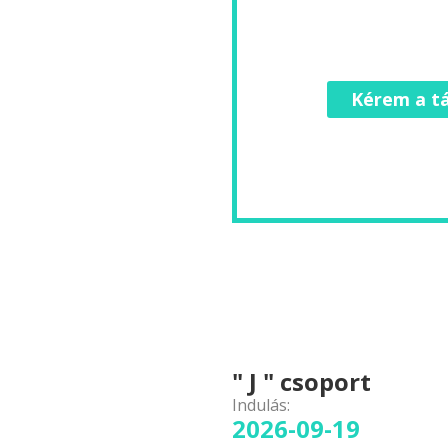
Kérem a tá
" J " csoport
Indulás:
2026-09-19