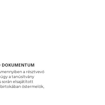
TŐ DOKUMENTUM
Amennyiben a résztvevő
, úgy a tanúsítvány
során elsajátított
 birtokában őstermelők,