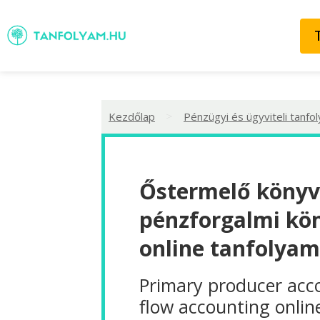
>
Kezdőlap
Pénzügyi és ügyviteli tanfo
Őstermelő könyv
pénzforgalmi kö
online tanfolyam
Primary producer acc
flow accounting onlin