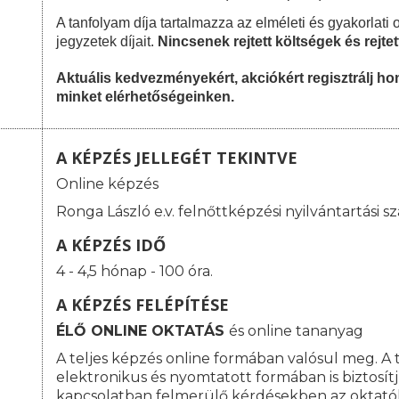
A tanfolyam díja tartalmazza az elméleti és gyakorlati 
jegyzetek díjait.
Nincsenek rejtett költségek és rejte
Aktuális kedvezményekért, akciókért regisztrálj 
minket elérhetőségeinken.
A KÉPZÉS JELLEGÉT TEKINTVE
Online képzés
Ronga László e.v. felnőttképzési nyilvántartási
A KÉPZÉS IDŐ
4 - 4,5 hónap - 100 óra.
A KÉPZÉS FELÉPÍTÉSE
ÉLŐ ONLINE OKTATÁS
és online tananyag
A teljes képzés online formában valósul meg. A
elektronikus és nyomtatott formában is biztosít
kapcsolatban felmerülő kérdésekben az oktató