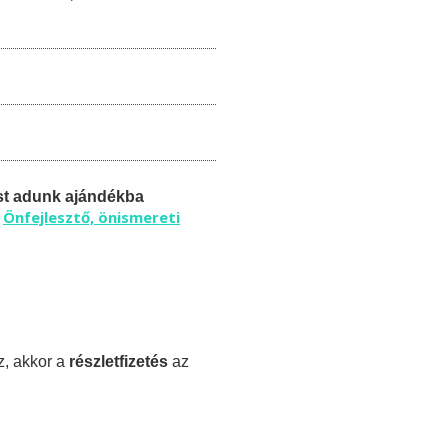
st adunk ajándékba
Önfejlesztő, önismereti
ű
z, akkor a
részletfizetés
az