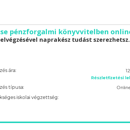
se pénzforgalmi könyvvitelben online
elvégzésével naprakész tudást szerezhetsz.
és ára:
1
Részletfizetési l
és típusa:
Onlin
séges iskolai végzettség: