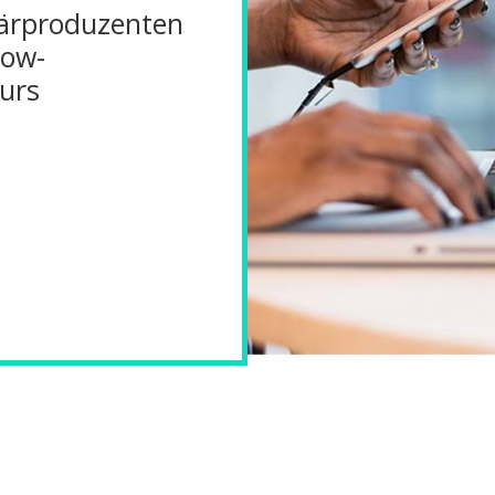
märproduzenten
low-
urs