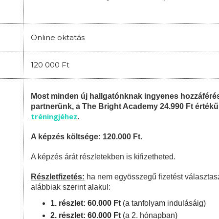
Online oktatás
120 000 Ft
Most minden új hallgatónknak ingyenes hozzáféré
partnerünk, a The Bright Academy 24.990 Ft érték
tréningjéhez
.
A képzés költsége: 120.000 Ft.
A képzés árát részletekben is kifizetheted.
Részletfizetés:
ha nem egyösszegű fizetést választas
alábbiak szerint alakul:
1. részlet: 60.000 Ft
(a tanfolyam indulásáig)
2. részl
et
: 60.0
00 Ft
(a 2. hónapban)