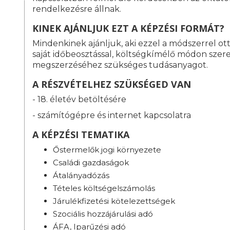
rendelkezésre állnak.
KINEK AJÁNLJUK EZT A KÉPZÉSI FORMÁT?
Mindenkinek ajánljuk, aki ezzel a módszerrel o
saját időbeosztással, költségkímélő módon szere
megszerzéséhez szükséges tudásanyagot.
A RÉSZVÉTELHEZ SZÜKSÉGED VAN
- 18. életév betöltésére
- számítógépre és internet kapcsolatra
A KÉPZÉSI TEMATIKA
Őstermelők jogi környezete
Családi gazdaságok
Átalányadózás
Tételes költségelszámolás
Járulékfizetési kötelezettségek
Szociális hozzájárulási adó
ÁFA, Iparűzési adó