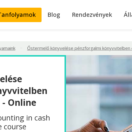
Tanfolyamok
Blog
Rendezvények
Ál
>
lyamaink
Őstermelő könyvelése pénzforgalmi könyvvitelben 
elése
nyvvitelben
 - Online
ounting in cash
e course