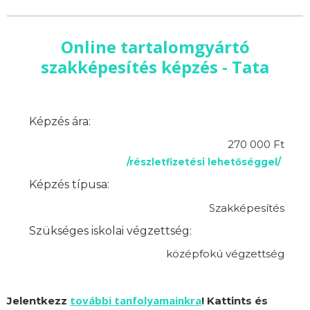
Online tartalomgyártó
szakképesítés képzés - Tata
Képzés ára:
270 000 Ft
/részletfizetési lehetőséggel/
Képzés típusa:
Szakképesítés
Szükséges iskolai végzettség:
középfokú végzettség
további tanfolyamainkra
Jelentkezz
! Kattints és