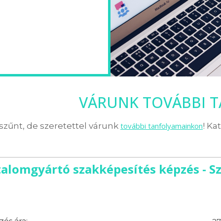
VÁRUNK TOVÁBBI 
zűnt, de szeretettel várunk
további tanfolyamainkon
! Ka
talomgyártó szakképesítés képzés - 