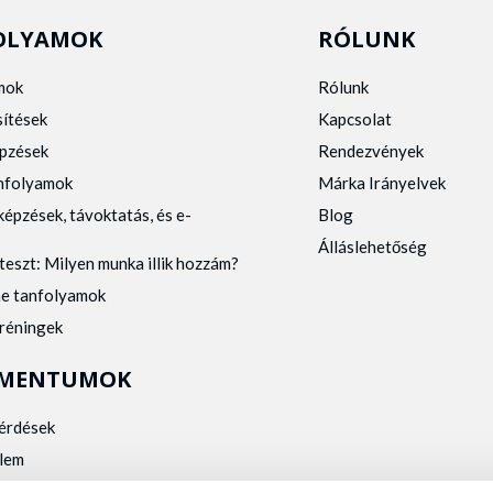
OLYAMOK
RÓLUNK
mok
Rólunk
sítések
Kapcsolat
pzések
Rendezvények
anfolyamok
Márka Irányelvek
képzések, távoktatás, és e-
Blog
Álláslehetőség
teszt: Milyen munka illik hozzám?
ne tanfolyamok
tréningek
MENTUMOK
kérdések
lem
zelés