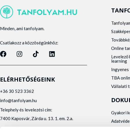
TANF
Tanfolya
Minden, ami tanfolyam.
Szakképe
Továbbké
Csatlakozz a közzöségünkhöz:
Online t
Levelező 
learning
Ingyenes 
TBA onli
ELÉRHETŐSÉGEINK
Vállalati 
+36 30 523 3362
DOKU
info@tanfolyam.hu
Telephely és levelezési cím:
Gyakori 
7400 Kaposvár, Zárda u. 13. 1. em. 2.a.
Adatvéde
Panaszke