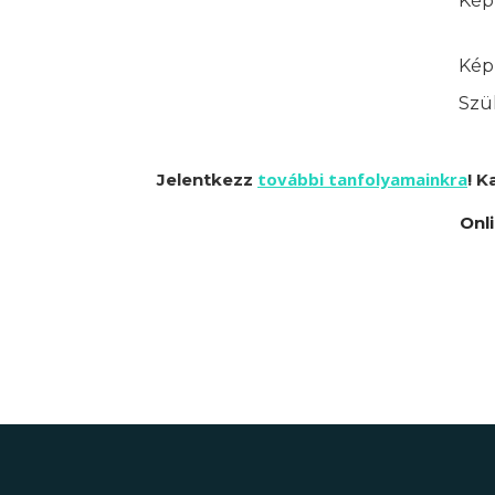
Képz
Képz
Szük
további tanfolyamainkra
Jelentkezz
! K
Onl