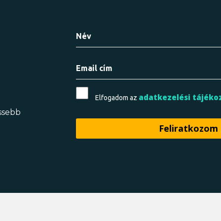
adatkezelési tájéko
Elfogadom az
issebb