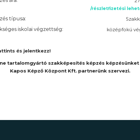
és ára:
27
/részletfizetési lehe
és típusa:
Szakk
séges iskolai végzettség:
középfokú vé
attints és jelentkezz!
ine tartalomgyártó szakképesítés képzés képzésünket 
Kapos Képző Központ Kft. partnerünk szervezi.