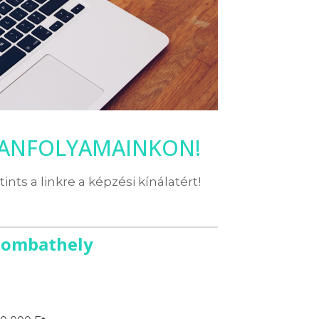
TANFOLYAMAINKON!
ttints a linkre a képzési kínálatért!
Szombathely