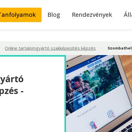
Tanfolyamok
Blog
Rendezvények
Ál
>
>
Online tartalomgyártó szakképesítés képzés
Szombathel
gyártó
pzés -