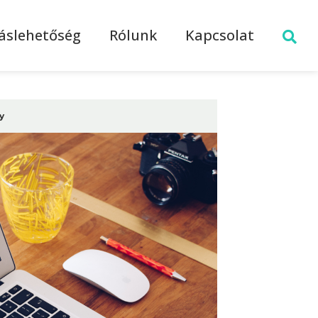
láslehetőség
Rólunk
Kapcsolat
y