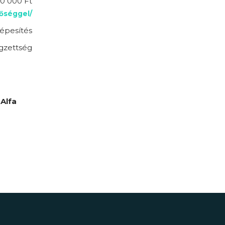
0 000 Ft
tőséggel/
épesítés
gzettség
Alfa