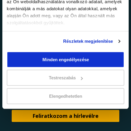
az Ön weboldalhasználatára vonatkozó adatait, amelyek
információkról!
kombinálják a más adatokat olyan adatokkal, amelyek
alapján Ön adott meg, vagy az Ön által használt más
szolgáltatásokból gyűjtöttek.
Értesülj elsőként legújabb tanfolyamainkról,
legfrissebb híreinkről és időszakos
promócióinkról.
Részletek megjelenítése
Minden engedélyezése
Testreszabás
adatkezelési tájékoztatóban
Elfogadom az
Elengedhetetlen
foglaltakat.