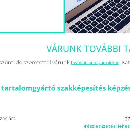
VÁRUNK TOVÁBBI 
zűnt, de szeretettel várunk
további tanfolyamainkon
! Ka
 tartalomgyártó szakképesítés képzés
és ára:
27
/részletfizetési lehe