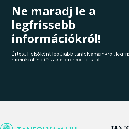
Ne maradj le a
legfrissebb
információkról!
Értesülj elsőként legújabb tanfolyamainkról, legfr
híreinkről és időszakos promócióinkról.
TANF