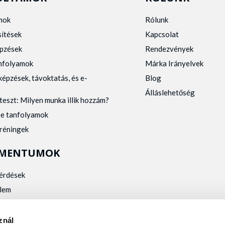
mok
Rólunk
sítések
Kapcsolat
pzések
Rendezvények
anfolyamok
Márka Irányelvek
képzések, távoktatás, és e-
Blog
Álláslehetőség
teszt: Milyen munka illik hozzám?
ne tanfolyamok
tréningek
MENTUMOK
kérdések
lem
zelés
kalmassági
znál