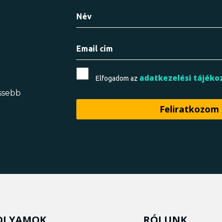
adatkezelési tájéko
Elfogadom az
issebb
OLYAMOK
RÓLUNK