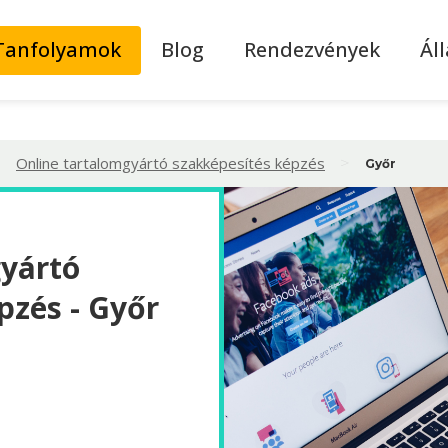
Tanfolyamok
Blog
Rendezvények
Ál
>
>
Online tartalomgyártó szakképesítés képzés
Győr
gyártó
pzés - Győr