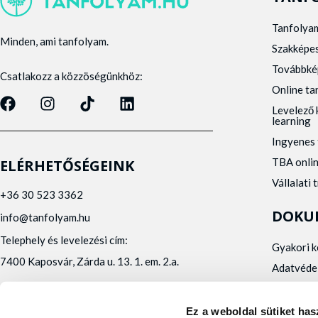
Tanfolya
Minden, ami tanfolyam.
Szakképe
Továbbké
Csatlakozz a közzöségünkhöz:
Online t
Levelező 
learning
Ingyenes 
TBA onli
ELÉRHETŐSÉGEINK
Vállalati 
+36 30 523 3362
DOKU
info@tanfolyam.hu
Telephely és levelezési cím:
Gyakori 
7400 Kaposvár, Zárda u. 13. 1. em. 2.a.
Adatvéde
Panaszke
Orvosi al
Ez a weboldal sütiket has
Alfa Kapos Kft.