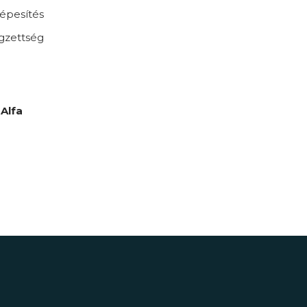
épesítés
gzettség
Alfa