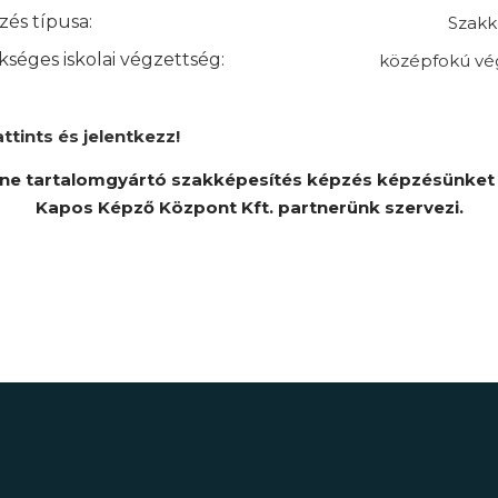
és típusa:
Szakk
séges iskolai végzettség:
középfokú vé
attints és jelentkezz!
ine tartalomgyártó szakképesítés képzés képzésünket 
Kapos Képző Központ Kft. partnerünk szervezi.