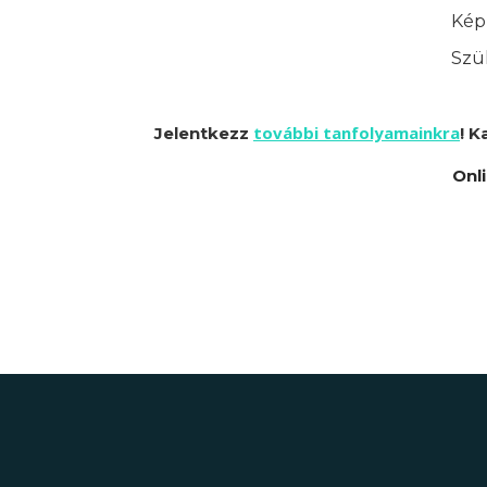
Képz
Szük
további tanfolyamainkra
Jelentkezz
! K
Onl