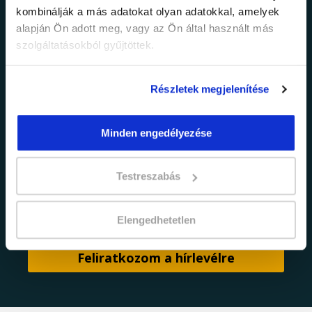
kombinálják a más adatokat olyan adatokkal, amelyek
alapján Ön adott meg, vagy az Ön által használt más
Értesülj elsőként legújabb tanfolyamainkról,
szolgáltatásokból gyűjtöttek.
legfrissebb híreinkről és időszakos
promócióinkról.
Részletek megjelenítése
Minden engedélyezése
Testreszabás
adatkezelési tájékoztatóban
Elfogadom az
foglaltakat.
Elengedhetetlen