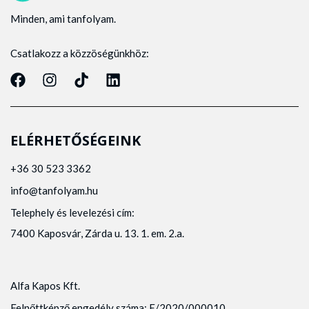
Minden, ami tanfolyam.
Csatlakozz a közzöségünkhöz:
ELÉRHETŐSÉGEINK
+36 30 523 3362
info@tanfolyam.hu
Telephely és levelezési cím:
7400 Kaposvár, Zárda u. 13. 1. em. 2.a.
Alfa Kapos Kft.
Felnőttképző engedély száma: E/2020/000010