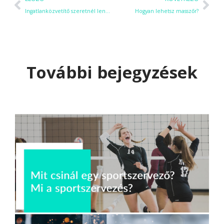
Ingatlanközvetítő szeretnél lenni? Megmutatjuk hogyan fogj hozzá!
Hogyan lehetsz masszőr?
További bejegyzések