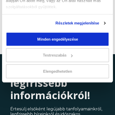
alapján Ön adott meg, vagy az Ön által használt más
szolgáltatásokból gyűjtöttek.
Részletek megjelenítése
Minden engedélyezése
Testreszabás
Ne maradj le a
Elengedhetetlen
legfrissebb
információkról!
Értesülj elsőként legújabb tanfolyamainkról,
legfrissebb híreinkről és időszakos