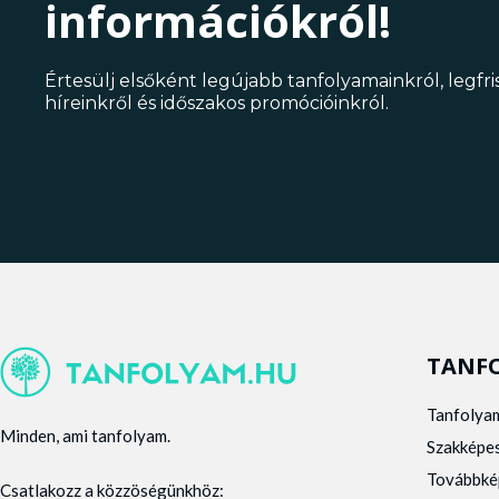
információkról!
Értesülj elsőként legújabb tanfolyamainkról, legfr
híreinkről és időszakos promócióinkról.
TANF
Tanfolya
Minden, ami tanfolyam.
Szakképe
Továbbké
Csatlakozz a közzöségünkhöz: