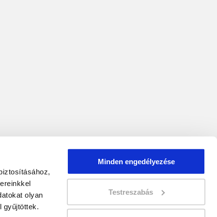
Minden engedélyezése
biztosításához,
ereinkkel
Testreszabás
atokat olyan
 gyűjtöttek.