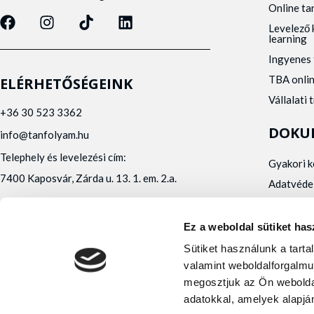
Online t
Levelező 
learning
Ingyenes 
TBA onli
ELÉRHETŐSÉGEINK
Vállalati 
+36 30 523 3362
DOKU
info@tanfolyam.hu
Telephely és levelezési cím:
Gyakori 
7400 Kaposvár, Zárda u. 13. 1. em. 2.a.
Adatvéde
Panaszke
Orvosi al
Ez a weboldal sütiket has
Alfa Kapos Kft.
Sütiket használunk a tart
Felnőttképző engedély száma: E/2020/000010
valamint weboldalforgalmu
Felnőttképző nyilvántartásba vételi száma:
megosztjuk az Ön webolda
B/2020/001473
adatokkal, amelyek alapján