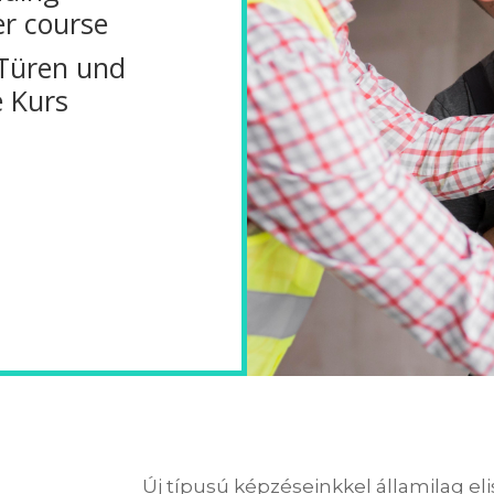
er course
 Türen und
 Kurs
Új típusú képzéseinkkel államilag el