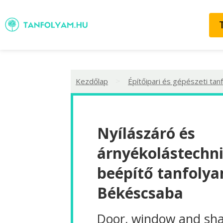
>
Kezdőlap
Építőipari és gépészeti tan
Nyílászáró és
árnyékolástechni
beépítő tanfolya
Békéscsaba
Door, window and sh