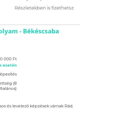
Részletekben is fizethetsz
folyam - Békéscsaba
0 000 Ft
s esetén
épesítés
ettség (8
ltalános)
sos és levelező képzések várnak Rád.