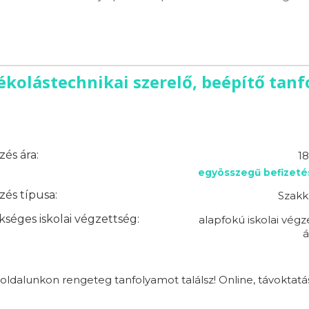
ékolástechnikai szerelő, beépítő tan
és ára:
18
egyösszegű befizeté
és típusa:
Szakk
séges iskolai végzettség:
alapfokú iskolai végz
á
ldalunkon rengeteg tanfolyamot találsz! Online, távoktatá