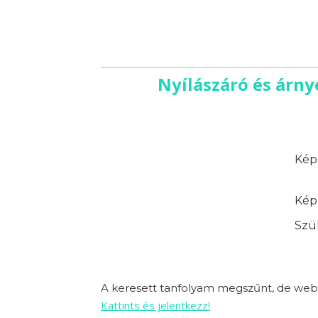
Nyílászáró és árny
Képz
Képz
Szük
A keresett tanfolyam megszűnt, de webo
Kattints és jelentkezz!