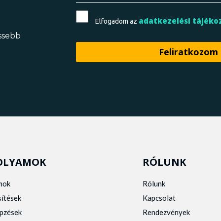
adatkezelési tájéko
Elfogadom az
issebb
OLYAMOK
RÓLUNK
mok
Rólunk
sítések
Kapcsolat
pzések
Rendezvények