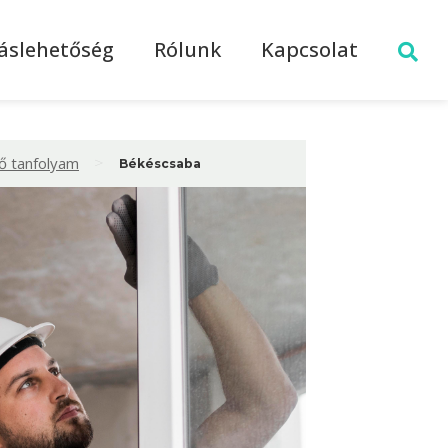
láslehetőség
Rólunk
Kapcsolat
>
tő tanfolyam
Békéscsaba