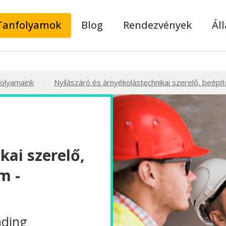
Tanfolyamok
Blog
Rendezvények
Ál
>
folyamaink
Nyílászáró és árnyékolástechnikai szerelő, beépí
kai szerelő,
m -
ading