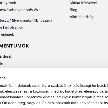
anfolyamok
Márka Irányelvek
képzések, távoktatás, és e-
Blog
Álláslehetőség
teszt: Milyen munka illik hozzám?
ne tanfolyamok
tréningek
MENTUMOK
kérdések
lem
zelés
kalmassági
znál
almak és hirdetések személyre szabásához, közösségi funkciók 
nk elemzéséhez. a közösségi média-, hirdető- és elemező partn
lhasználatára vonatkozó adatait, amelyek kombinálják a más ad
 Ön adott meg, vagy az Ön által használt más szolgáltatásokból