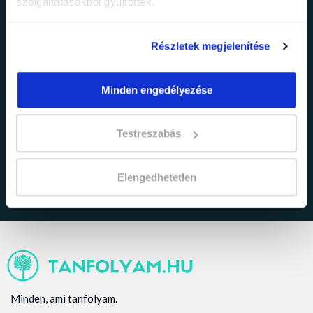
szolgáltatásokból gyűjtöttek.
Részletek megjelenítése
Minden engedélyezése
adatkezelési tájékoztatóban
Elfogadom az
foglaltakat.
Testreszabás
Elengedhetetlen
Minden, ami tanfolyam.