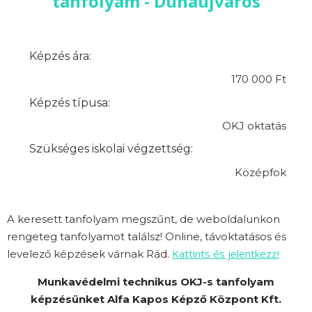
tanfolyam - Dunaújváros
Képzés ára:
170 000 Ft
Képzés típusa:
OKJ oktatás
Szükséges iskolai végzettség:
Középfok
A keresett tanfolyam megszűnt, de weboldalunkon
rengeteg tanfolyamot találsz! Online, távoktatásos és
Kattints és jelentkezz!
levelező képzések várnak Rád.
Munkavédelmi technikus OKJ-s tanfolyam
képzésünket Alfa Kapos Képző Központ Kft.