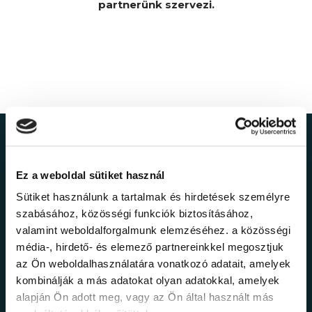
partnerünk szervezi.
Ne maradj le a
Ez a weboldal sütiket használ
legfrissebb
Sütiket használunk a tartalmak és hirdetések személyre
információkról!
szabásához, közösségi funkciók biztosításához,
valamint weboldalforgalmunk elemzéséhez. a közösségi
média-, hirdető- és elemező partnereinkkel megosztjuk
Értesülj elsőként legújabb tanfolyamainkról,
az Ön weboldalhasználatára vonatkozó adatait, amelyek
legfrissebb híreinkről és időszakos
kombinálják a más adatokat olyan adatokkal, amelyek
promócióinkról.
alapján Ön adott meg, vagy az Ön által használt más