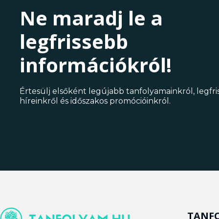
Ne maradj le a
legfrissebb
információkról!
Értesülj elsőként legújabb tanfolyamainkról, legfr
híreinkről és időszakos promócióinkról.
TANF