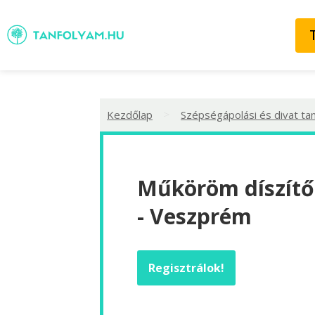
>
Kezdőlap
Szépségápolási és divat ta
Műköröm díszítő
- Veszprém
Regisztrálok!