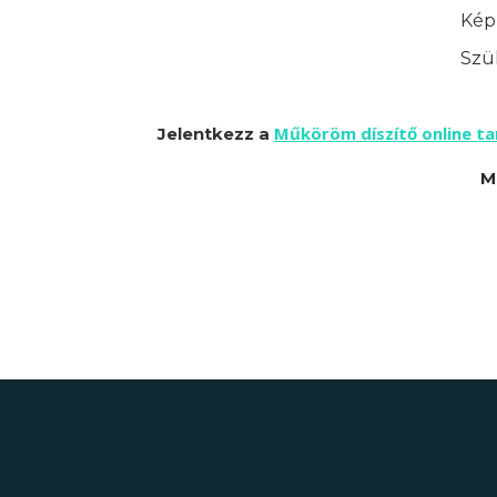
Képz
Szük
Műköröm díszítő online t
Jelentkezz a
M