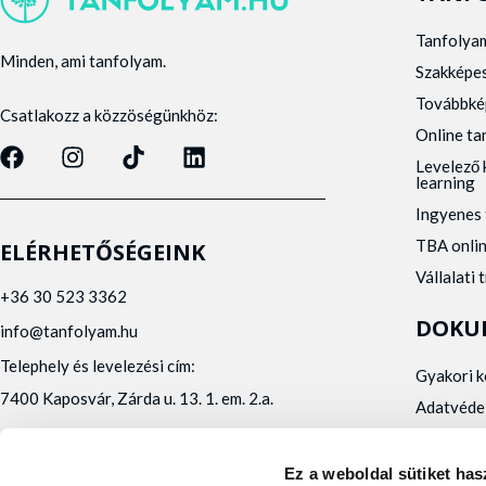
Tanfolya
Minden, ami tanfolyam.
Szakképe
Továbbké
Csatlakozz a közzöségünkhöz:
Online t
Levelező 
learning
Ingyenes 
TBA onli
ELÉRHETŐSÉGEINK
Vállalati 
+36 30 523 3362
DOKU
info@tanfolyam.hu
Telephely és levelezési cím:
Gyakori 
7400 Kaposvár, Zárda u. 13. 1. em. 2.a.
Adatvéde
Panaszke
Orvosi al
Ez a weboldal sütiket has
Alfa Kapos Kft.