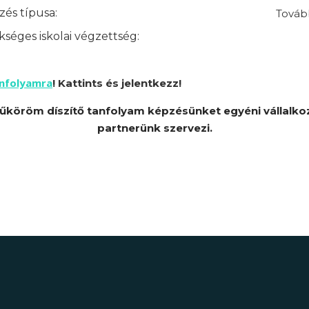
és típusa:
Továb
séges iskolai végzettség:
anfolyamra
! Kattints és jelentkezz!
űköröm díszítő tanfolyam képzésünket egyéni vállalko
partnerünk szervezi.