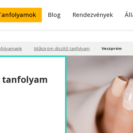
Tanfolyamok
Blog
Rendezvények
Ál
>
>
nfolyamaink
Műköröm díszítő tanfolyam
Veszprém
 tanfolyam