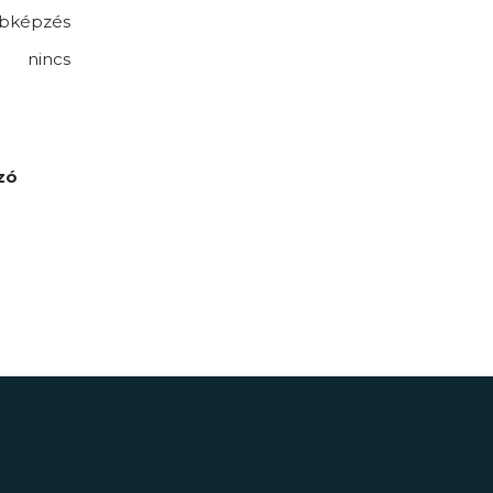
bképzés
nincs
zó