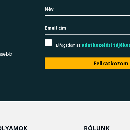
adatkezelési tájéko
Elfogadom az
issebb
OLYAMOK
RÓLUNK