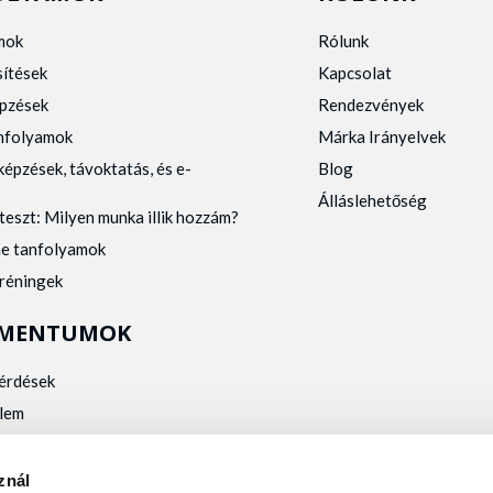
mok
Rólunk
sítések
Kapcsolat
pzések
Rendezvények
anfolyamok
Márka Irányelvek
képzések, távoktatás, és e-
Blog
Álláslehetőség
teszt: Milyen munka illik hozzám?
ne tanfolyamok
tréningek
MENTUMOK
kérdések
lem
zelés
kalmassági
znál