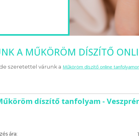
NK A MŰKÖRÖM DÍSZÍTŐ ONL
de szeretettel várunk a
Műköröm díszítő online tanfolyamo
Műköröm díszítő tanfolyam - Veszpré
és ára: