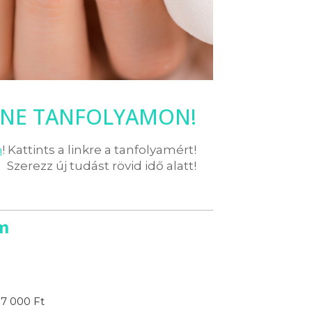
INE TANFOLYAMON!
n
! Kattints a linkre a tanfolyamért!
Szerezz új tudást rövid idő alatt!
m
17 000 Ft