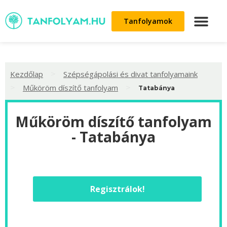
Tanfolyamok
>
Kezdőlap
Szépségápolási és divat tanfolyamaink
>
>
Műköröm díszítő tanfolyam
Tatabánya
Műköröm díszítő tanfolyam
- Tatabánya
Regisztrálok!