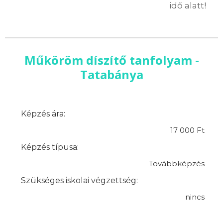
idő alatt!
Műköröm díszítő tanfolyam -
Tatabánya
Képzés ára:
17 000 Ft
Képzés típusa:
Továbbképzés
Szükséges iskolai végzettség:
nincs