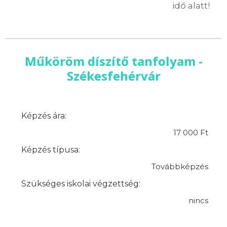
idő alatt!
Műköröm díszítő tanfolyam -
Székesfehérvár
Képzés ára:
17 000 Ft
Képzés típusa:
Továbbképzés
Szükséges iskolai végzettség:
nincs