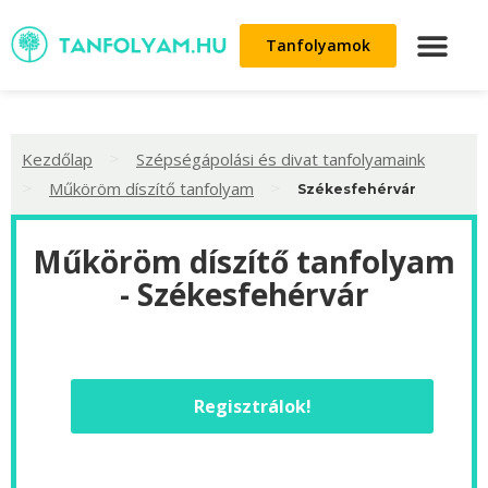
Tanfolyamok
>
Kezdőlap
Szépségápolási és divat tanfolyamaink
>
>
Műköröm díszítő tanfolyam
Székesfehérvár
Műköröm díszítő tanfolyam
- Székesfehérvár
Regisztrálok!