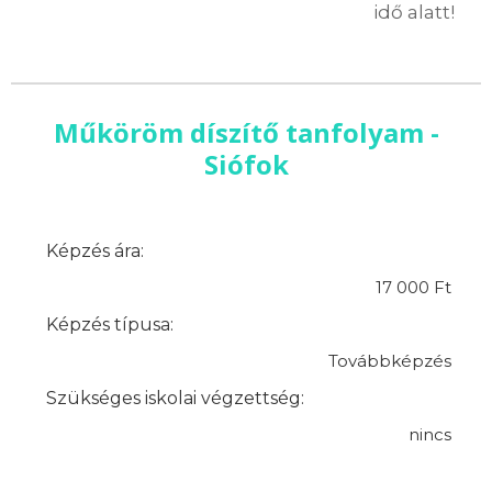
idő alatt!
Műköröm díszítő tanfolyam -
Siófok
Képzés ára:
17 000 Ft
Képzés típusa:
Továbbképzés
Szükséges iskolai végzettség:
nincs