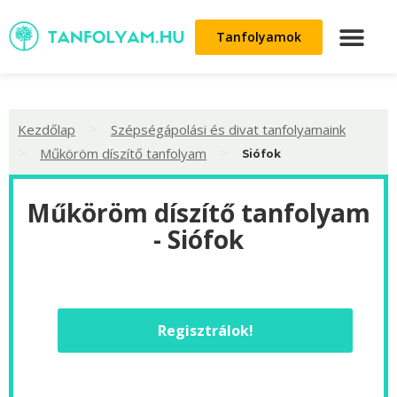
Tanfolyamok
>
Kezdőlap
Szépségápolási és divat tanfolyamaink
>
>
Műköröm díszítő tanfolyam
Siófok
Műköröm díszítő tanfolyam
- Siófok
Regisztrálok!