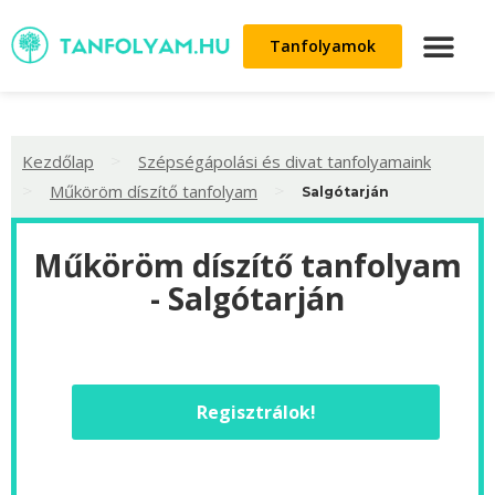
Tanfolyamok
>
Kezdőlap
Szépségápolási és divat tanfolyamaink
>
>
Műköröm díszítő tanfolyam
Salgótarján
Műköröm díszítő tanfolyam
- Salgótarján
Regisztrálok!