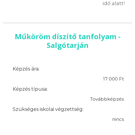
idő alatt!
Műköröm díszítő tanfolyam -
Salgótarján
Képzés ára:
17 000 Ft
Képzés típusa:
Továbbképzés
Szükséges iskolai végzettség:
nincs