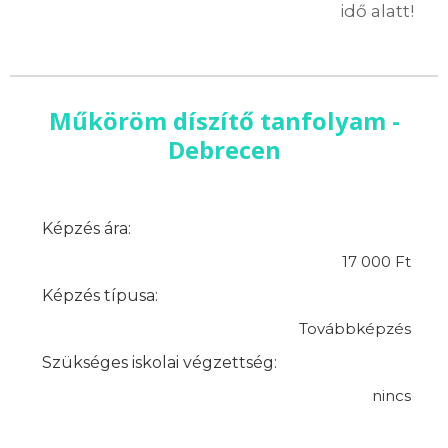
idő alatt!
Műköröm díszítő tanfolyam -
Debrecen
Képzés ára:
17 000 Ft
Képzés típusa:
Továbbképzés
Szükséges iskolai végzettség:
nincs