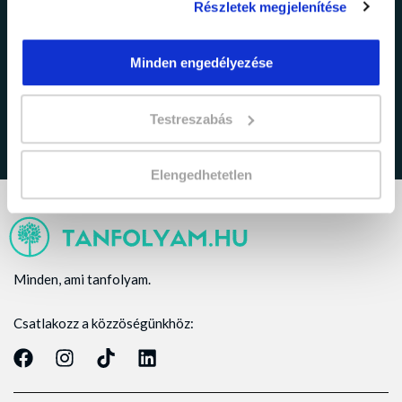
Részletek megjelenítése
adatkezelési tájékoztatóban
Elfogadom az
foglaltakat.
Minden engedélyezése
Testreszabás
Elengedhetetlen
Minden, ami tanfolyam.
Csatlakozz a közzöségünkhöz: