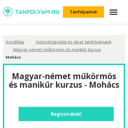
Tanfolyamok
>
Kezdőlap
Szépségápolási és divat tanfolyamaink
>
>
Magyar-német műkörmös és manikűr kurzus
Mohács
Magyar-német műkörmös
és manikűr kurzus - Mohács
Regisztrálok!