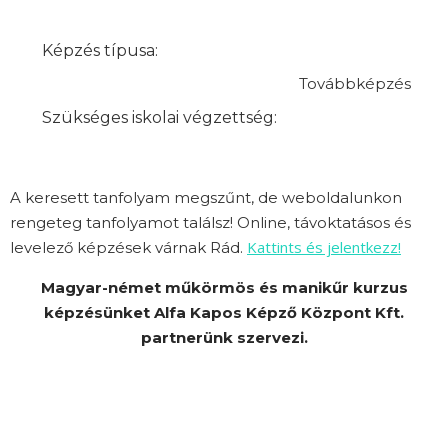
Képzés típusa:
Továbbképzés
Szükséges iskolai végzettség:
A keresett tanfolyam megszűnt, de weboldalunkon
rengeteg tanfolyamot találsz! Online, távoktatásos és
Kattints és jelentkezz!
levelező képzések várnak Rád.
Magyar-német műkörmös és manikűr kurzus
képzésünket Alfa Kapos Képző Központ Kft.
partnerünk szervezi.