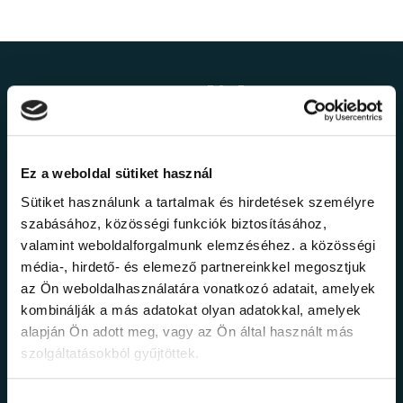
Ne maradj le a
legfrissebb
információkról!
Ez a weboldal sütiket használ
Sütiket használunk a tartalmak és hirdetések személyre
szabásához, közösségi funkciók biztosításához,
Értesülj elsőként legújabb tanfolyamainkról,
valamint weboldalforgalmunk elemzéséhez. a közösségi
legfrissebb híreinkről és időszakos
média-, hirdető- és elemező partnereinkkel megosztjuk
promócióinkról.
az Ön weboldalhasználatára vonatkozó adatait, amelyek
kombinálják a más adatokat olyan adatokkal, amelyek
alapján Ön adott meg, vagy az Ön által használt más
szolgáltatásokból gyűjtöttek.