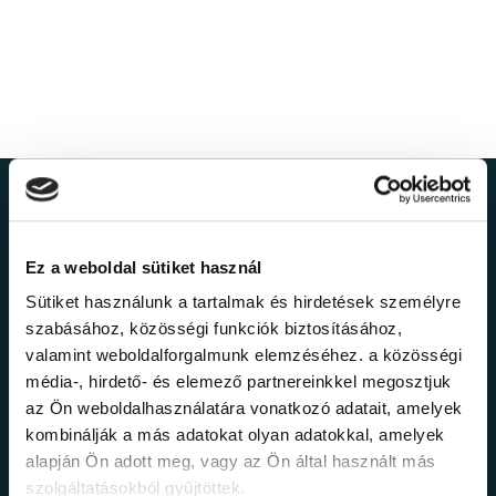
Ne maradj le a
legfrissebb
Ez a weboldal sütiket használ
Sütiket használunk a tartalmak és hirdetések személyre
információkról!
szabásához, közösségi funkciók biztosításához,
valamint weboldalforgalmunk elemzéséhez. a közösségi
média-, hirdető- és elemező partnereinkkel megosztjuk
Értesülj elsőként legújabb tanfolyamainkról,
az Ön weboldalhasználatára vonatkozó adatait, amelyek
legfrissebb híreinkről és időszakos
kombinálják a más adatokat olyan adatokkal, amelyek
promócióinkról.
alapján Ön adott meg, vagy az Ön által használt más
szolgáltatásokból gyűjtöttek.