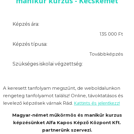
manikűr kurzus - Kecskemét
Képzés ára:
135 000 Ft
Képzés típusa:
Továbbképzés
Szükséges iskolai végzettség:
A keresett tanfolyam megszűnt, de weboldalunkon
rengeteg tanfolyamot találsz! Online, távoktatásos és
Kattints és jelentkezz!
levelező képzések várnak Rád.
Magyar-német műkörmös és manikűr kurzus
képzésünket Alfa Kapos Képző Központ Kft.
partnerünk szervezi.