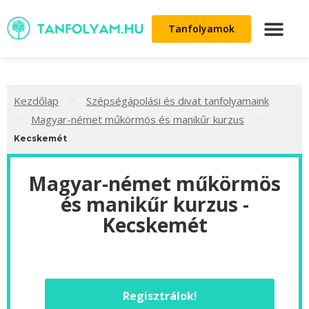
Tanfolyamok
>
Kezdőlap
Szépségápolási és divat tanfolyamaink
>
>
Magyar-német műkörmös és manikűr kurzus
Kecskemét
Magyar-német műkörmös
és manikűr kurzus -
Kecskemét
Regisztrálok!