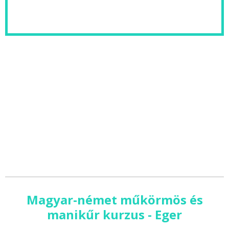
Magyar-német műkörmös és
manikűr kurzus - Eger