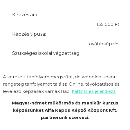
Képzés ára:
135 000 Ft
Képzés típusa:
Továbbképzés
Szükséges iskolai végzettség:
A keresett tanfolyam megszűnt, de weboldalunkon
rengeteg tanfolyamot találsz! Online, távoktatásos és
Kattints és jelentkezz!
levelező képzések várnak Rád.
Magyar-német műkörmös és manikűr kurzus
képzésünket Alfa Kapos Képző Központ Kft.
partnerünk szervezi.