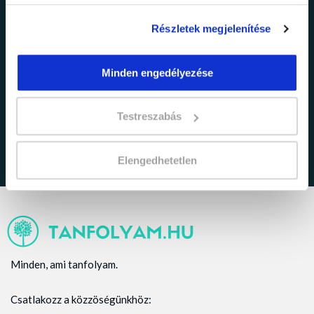
Részletek megjelenítése
Minden engedélyezése
adatkezelési tájékoztatóban
Elfogadom az
foglaltakat.
Testreszabás
Elengedhetetlen
Minden, ami tanfolyam.
Csatlakozz a közzöségünkhöz: