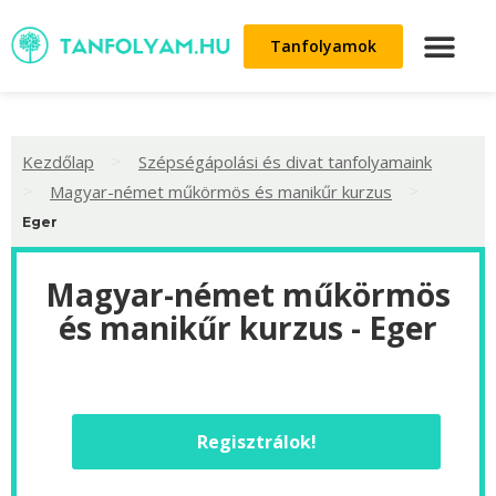
Tanfolyamok
>
Kezdőlap
Szépségápolási és divat tanfolyamaink
>
>
Magyar-német műkörmös és manikűr kurzus
Eger
Magyar-német műkörmös
és manikűr kurzus - Eger
Regisztrálok!