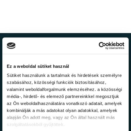
Ne maradj le a
legfrissebb
Ez a weboldal sütiket használ
információkról!
Sütiket használunk a tartalmak és hirdetések személyre
szabásához, közösségi funkciók biztosításához,
valamint weboldalforgalmunk elemzéséhez. a közösségi
Értesülj elsőként legújabb tanfolyamainkról,
média-, hirdető- és elemező partnereinkkel megosztjuk
legfrissebb híreinkről és időszakos
az Ön weboldalhasználatára vonatkozó adatait, amelyek
promócióinkról.
kombinálják a más adatokat olyan adatokkal, amelyek
alapján Ön adott meg, vagy az Ön által használt más
szolgáltatásokból gyűjtöttek.